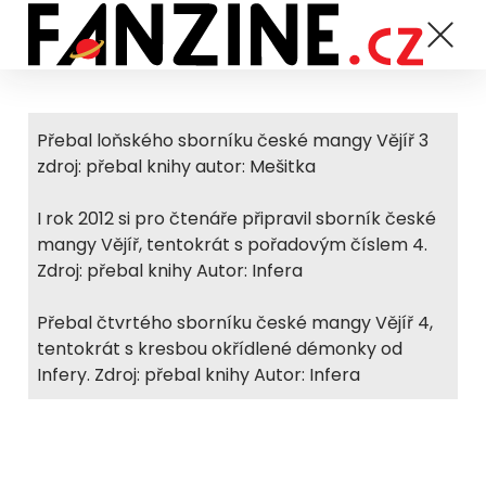
Přebal loňského sborníku české mangy Vějíř 3
zdroj: přebal knihy autor: Mešitka
I rok 2012 si pro čtenáře připravil sborník české
mangy Vějíř, tentokrát s pořadovým číslem 4.
Zdroj: přebal knihy Autor: Infera
Přebal čtvrtého sborníku české mangy Vějíř 4,
tentokrát s kresbou okřídlené démonky od
Infery. Zdroj: přebal knihy Autor: Infera