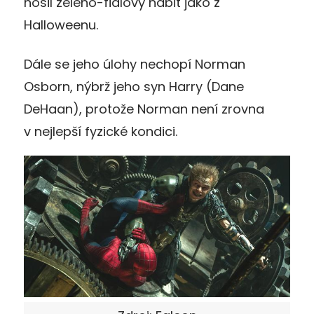
nosil zeleno-fialový hábit jako z
Halloweenu.
Dále se jeho úlohy nechopí Norman
Osborn, nýbrž jeho syn Harry (Dane
DeHaan), protože Norman není zrovna
v nejlepší fyzické kondici.