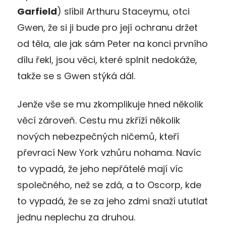
Garfield
) slíbil Arthuru Staceymu, otci
Gwen, že si ji bude pro její ochranu držet
od těla, ale jak sám Peter na konci prvního
dílu řekl, jsou věci, které splnit nedokáže,
takže se s Gwen stýká dál.
Jenže vše se mu zkomplikuje hned několik
věcí zároveň. Cestu mu zkříží několik
nových nebezpečných ničemů, kteří
převrací New York vzhůru nohama. Navíc
to vypadá, že jeho nepřátelé mají víc
společného, než se zdá, a to Oscorp, kde
to vypadá, že se za jeho zdmi snaží ututlat
jednu neplechu za druhou.