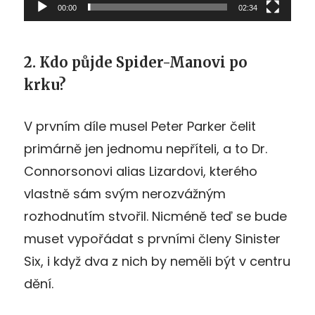
00:00
02:34
2. Kdo půjde Spider-Manovi po
krku?
V prvním díle musel Peter Parker čelit
primárně jen jednomu nepříteli, a to Dr.
Connorsonovi alias Lizardovi, kterého
vlastně sám svým nerozvážným
rozhodnutím stvořil. Nicméně teď se bude
muset vypořádat s prvními členy Sinister
Six, i když dva z nich by neměli být v centru
dění.