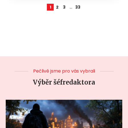
…
1
2
3
33
Pečlivě jsme pro vás vybrali
Výběr šéfredaktora