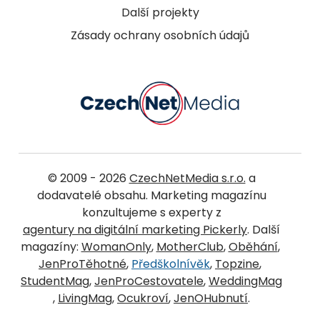
Další projekty
Zásady ochrany osobních údajů
© 2009 - 2026
CzechNetMedia s.r.o.
a
dodavatelé obsahu. Marketing magazínu
konzultujeme s experty z
agentury na digitální marketing Pickerly
. Další
magazíny:
WomanOnly
,
MotherClub
,
Oběhání
,
JenProTěhotné
,
Předškolnívěk
,
Topzine
,
StudentMag
,
JenProCestovatele
,
WeddingMag
,
LivingMag
,
Ocukroví
,
JenOHubnutí
.