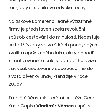
tom, aby si splnili své odvěké touhy.
Na tiskové konferenci jedné výzkumné
firmy je představen zcela revoluční
způsob cestování do minulosti. Necestuje
se totiž fyzicky ve vozítkách pochybných
kvalit a oprýskaného laku, ale v pohodlí
klimatizovaného sálu s pomocí holovize.
Jak však cestování v čase zasáhne do
života dívenky Lindy, která žije v roce
2005?
Tradiční účastník literární soutěže Cena
Karla Čapka
Vladimír Němec
uspěl s