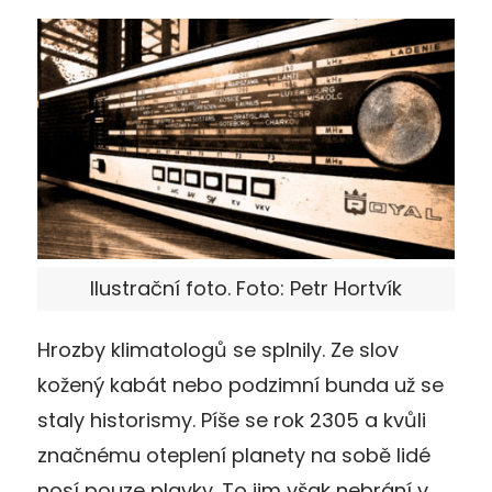
Ilustrační foto. Foto: Petr Hortvík
Hrozby klimatologů se splnily. Ze slov
kožený kabát nebo podzimní bunda už se
staly historismy. Píše se rok 2305 a kvůli
značnému oteplení planety na sobě lidé
nosí pouze plavky. To jim však nebrání v