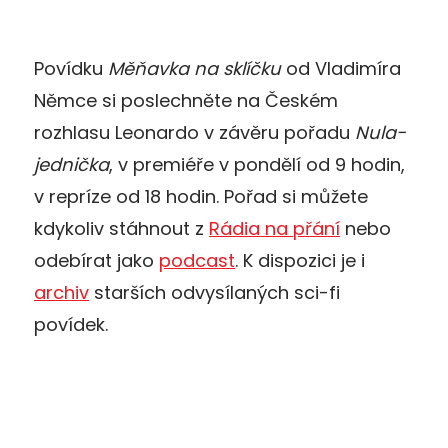
Povídku
Měňavka na sklíčku
od Vladimíra
Němce si poslechněte na Českém
rozhlasu Leonardo v závěru pořadu
Nula-
jednička
, v premiéře v pondělí od 9 hodin,
v repríze od 18 hodin. Pořad si můžete
kdykoliv stáhnout z
Rádia na přání
nebo
odebírat jako
podcast
. K dispozici je i
archiv
starších odvysílaných sci-fi
povídek.