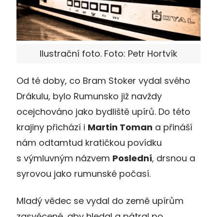
Ilustrační foto. Foto: Petr Hortvík
Od té doby, co Bram Stoker vydal svého
Drákulu, bylo Rumunsko již navždy
ocejchováno jako bydliště upírů. Do této
krajiny přichází i
Martin Toman
a přináší
nám odtamtud kratičkou povídku
s výmluvným názvem
Poslední
, drsnou a
syrovou jako rumunské počasí.
Mladý vědec se vydal do země upírům
zasvěcené, aby hledal a pátral po