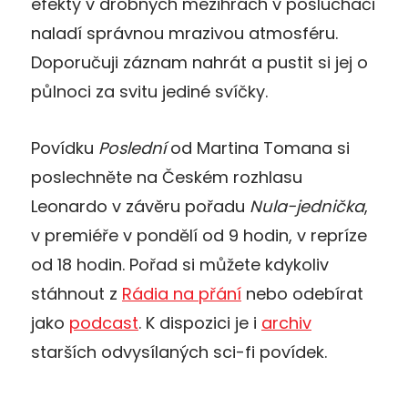
efekty v drobných mezihrách v posluchači
naladí správnou mrazivou atmosféru.
Doporučuji záznam nahrát a pustit si jej o
půlnoci za svitu jediné svíčky.
Povídku
Poslední
od Martina Tomana si
poslechněte na Českém rozhlasu
Leonardo v závěru pořadu
Nula-jednička
,
v premiéře v pondělí od 9 hodin, v repríze
od 18 hodin. Pořad si můžete kdykoliv
stáhnout z
Rádia na přání
nebo odebírat
jako
podcast
. K dispozici je i
archiv
starších odvysílaných sci-fi povídek.