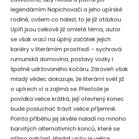
legendárním Napichovači a jeho upírské
rodině, ovšem co nalezl, to je již otázkou.
Upíři jsou celkově již omleté téma, autor
se však vrací na úplný začátek jejich
kariéry v literárním prostředí – sychravá
rumunská domovina, postavy vozky i
špatně udržovaného kočáru. Zároveň však
mladý vědec dokazuje, že literární svět již
o upírech ví a zajímá se. Přestože je
povídka velice krátká, její otevřený konec
bude posluchač trávit velice příjemně.
Pointa příběhu jej skvěle naladí na mnoho
barvitých alternativních konců, které se
přímo nabízejí. Hledat upíry je velice