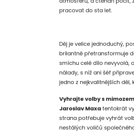
atmosféru, a čtenáři pocit,
pracovat do sta let.
Děj je velice jednoduchý, p
brilantně přetransformuje d
smíchu celé dílo nevyvolá, 
nálady, s níž ani šéf připra
jedno z nejkvalitnějších děl,
Vyhrajte volby s mimoze
Jaroslav Maxa
tentokrát v
strana potřebuje vyhrát vol
nestálých voličů společného