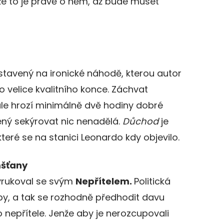
 že to je právě o něm, až bude muset
ostavený na ironické náhodě, kterou autor
o velice kvalitního konce. Záchvat
ale hrozí minimálně dvě hodiny dobré
vený sekýrovat nic nenadělá.
Důchod
je
 které se na stanici Leonardo kdy objevilo.
mšťany
yrukoval se svým
Nepřítelem.
Politická
by, a tak se rozhodně předhodit davu
 nepřítele. Jenže aby je nerozcupovali