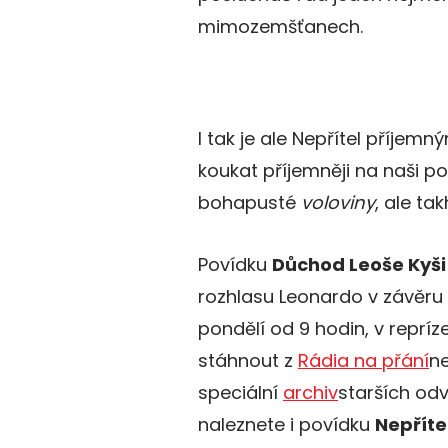
mimozemšťanech.
I tak je ale Nepřítel příjem
koukat příjemněji na naši po
bohapusté
voloviny
, ale tak
Povídku
Důchod Leoše Kyši
rozhlasu Leonardo v závěr
pondělí od 9 hodin, v repríz
stáhnout z
Rádia na přání
n
speciální
archiv
starších od
naleznete i povídku
Nepříte