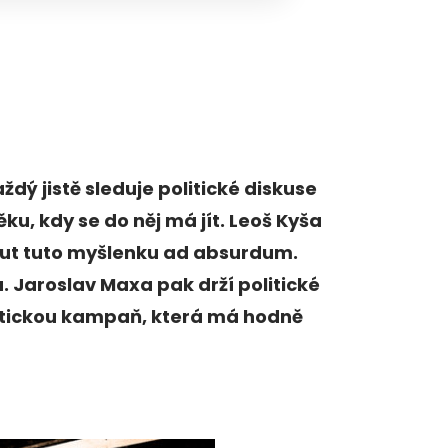
ždý jistě sleduje politické diskuse
u, kdy se do něj má jít. Leoš Kyša
out tuto myšlenku ad absurdum.
 Jaroslav Maxa pak drží politické
itickou kampaň, která má hodně