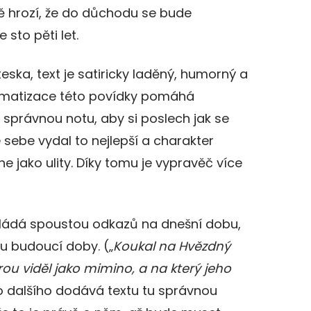
ně hrozí, že do důchodu se bude
sto pěti let.
teska, text je satiricky laděný, humorný a
dramatizace této povídky pomáhá
 správnou notu, aby si poslech jak se
e sebe vydal to nejlepší a charakter
 jako ulity. Díky tomu je vypravěč více
kládá spoustou odkazů na dnešní dobu,
u budoucí doby. („
Koukal na Hvězdný
erou viděl jako mimino, a na který jeho
 dalšího dodává textu tu správnou