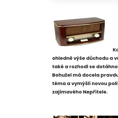
Ka
ohledně výše důchodu a věk
také a rozhodl se dotáhn
Bohužel má docela pravdu.
téma a vymýšlí novou pol
zajímavého Nepřítele.