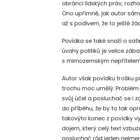
obránci lidských práv, roz
Ono upřímně, jak autor sám 
až s podivem, že to ještě 
Povídka se také snaží o satir
úvahy politiků je velice zá
s mimozemským nepřítelem
Autor však povídku trošku př
trochu moc umělý. Problém t
svůj účel a posluchač se i 
do příběhu, že by to tak op
takovýto konec z povídky v
dojem, který celý text vzbu
posluchač rád jeden nejme