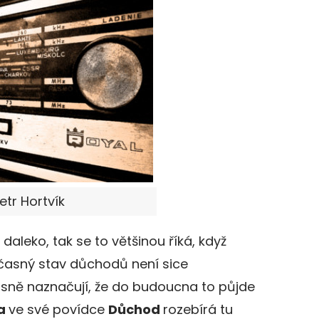
etr Hortvík
daleko, tak se to většinou říká, když
oučasný stav důchodů není sice
jasně naznačují, že do budoucna to půjde
ša
ve své povídce
Důchod
rozebírá tu