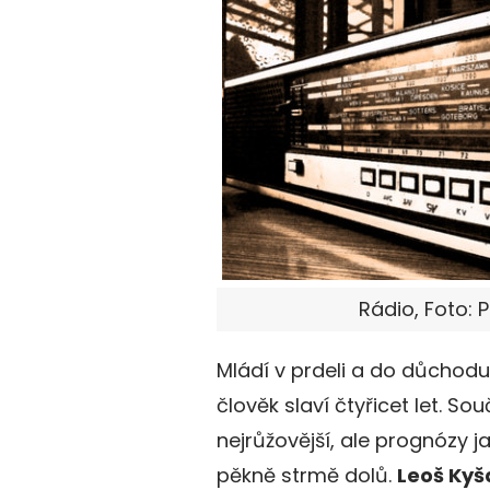
Rádio, Foto: P
Mládí v prdeli a do důchodu 
člověk slaví čtyřicet let. S
nejrůžovější, ale prognózy 
pěkně strmě dolů.
Leoš Ky