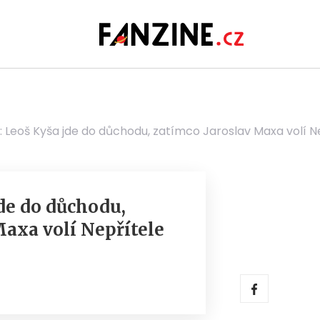
: Leoš Kyša jde do důchodu, zatímco Jaroslav Maxa volí N
jde do důchodu,
Maxa volí Nepřítele