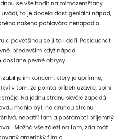
hodnou se vše hodit na mimozemšťany.
uvádí, to je docela dost geniální nápad,
žádného našeho pohlavára nenapadlo.
u a povětšinou se jí to i daří. Poslouchat
bavné, především když nápad
 dostane pevné obrysy.
izabil jejím koncem, který je upřímně,
kví v tom, že pointa příběh uzavře, splní
zasměje. Na jednu stranu skvěle zapadá
ravdu mohlo být, na druhou stranu
yčnívá, nepatří tam a pošramotí příjemný
zoval. Možná vše záleží na tom, zda mát
novaný americký film o