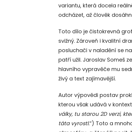
variantu, která docela reál
odcházet, až člověk dosáhne 
Toto dílo je čistokrevná gro
svižný. Zároveň i kvalitní 
posluchači v naladění se na
patří užil. Jaroslav Someš z
hlavního vypravěče mu sedne
živý a text zajímavější.
Autor výpovědi postav pro
kterou však udává v kontext
války, tu starou 2D verzi, kt
táta vyrostl.
“) Toto a mnoho