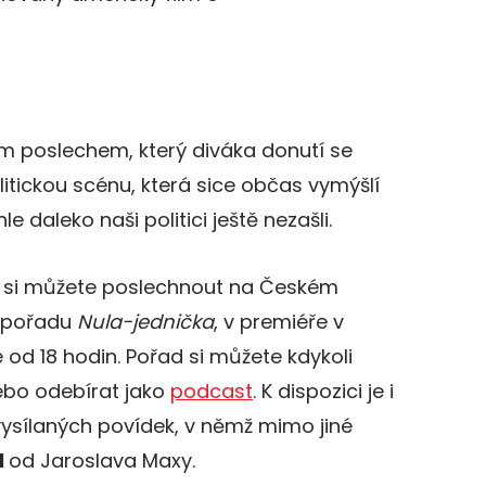
ným poslechem, který diváka donutí se
litickou scénu, která sice občas vymýšlí
hle daleko naši politici ještě nezašli.
si můžete poslechnout na Českém
u pořadu
Nula-jednička
, v premiéře v
e od 18 hodin. Pořad si můžete kdykoli
ebo odebírat jako
podcast
. K dispozici je i
vysílaných povídek, v němž mimo jiné
l
od Jaroslava Maxy.