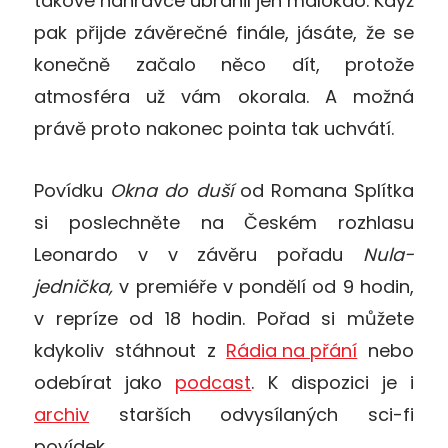
takové nahrávce ubránil jen málokdo. Když
pak přijde závěrečné finále, jásáte, že se
konečně začalo něco dít, protože
atmosféra už vám okorala. A možná
právě proto nakonec pointa tak uchvátí.
Povídku
Okna do duší
od Romana Splítka
si poslechněte na Českém rozhlasu
Leonardo v v závěru pořadu
Nula-
jednička,
v premiéře v pondělí od 9 hodin,
v repríze od 18 hodin. Pořad si můžete
kdykoliv stáhnout z
Rádia na přání
nebo
odebírat jako
podcast
. K dispozici je i
archiv
starších odvysílaných sci-fi
povídek.