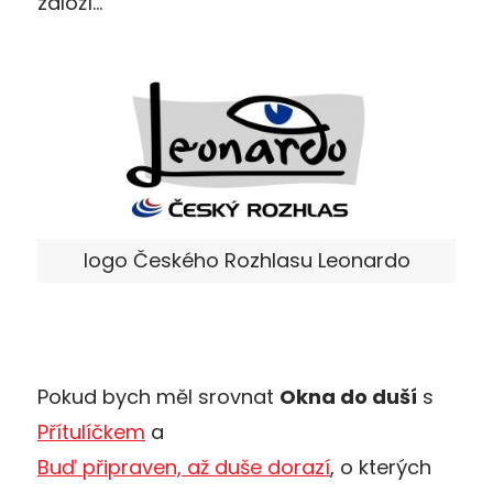
založí…
logo Českého Rozhlasu Leonardo
Pokud bych měl srovnat
Okna do duší
s
Přítulíčkem
a
Buď připraven, až duše dorazí
, o kterých