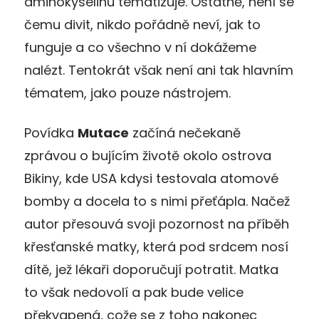
aminokyselinu tematizuje. Ostatně, není se
čemu divit, nikdo pořádně neví, jak to
funguje a co všechno v ní dokážeme
nalézt. Tentokrát však není ani tak hlavním
tématem, jako pouze nástrojem.
Povídka
Mutace
začíná nečekaně
zprávou o bujícím životě okolo ostrova
Bikiny, kde USA kdysi testovala atomové
bomby a docela to s nimi přeťápla. Načež
autor přesouvá svoji pozornost na příběh
křesťanské matky, která pod srdcem nosí
dítě, jež lékaři doporučují potratit. Matka
to však nedovolí a pak bude velice
překvapená, cože se z toho nakonec