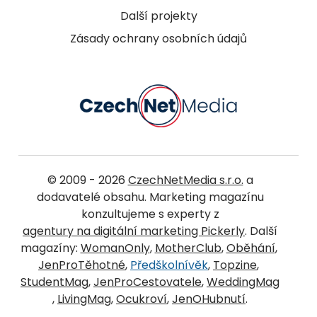
Další projekty
Zásady ochrany osobních údajů
© 2009 - 2026
CzechNetMedia s.r.o.
a
dodavatelé obsahu. Marketing magazínu
konzultujeme s experty z
agentury na digitální marketing Pickerly
. Další
magazíny:
WomanOnly
,
MotherClub
,
Oběhání
,
JenProTěhotné
,
Předškolnívěk
,
Topzine
,
StudentMag
,
JenProCestovatele
,
WeddingMag
,
LivingMag
,
Ocukroví
,
JenOHubnutí
.