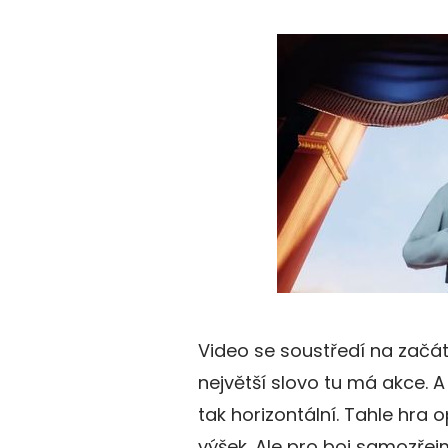
Video se soustředí na začáte
největší slovo tu má akce. A
tak horizontální. Tahle hra 
výšek. Ale pro boj samozřej