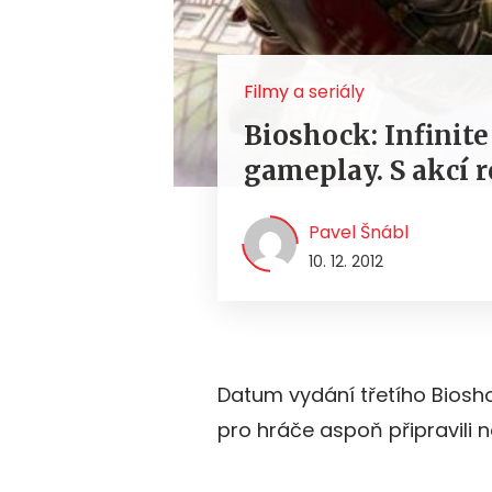
Filmy a seriály
Bioshock: Infinit
gameplay. S akcí 
Pavel Šnábl
10. 12. 2012
Datum vydání třetího Biosho
pro hráče aspoň připravili n