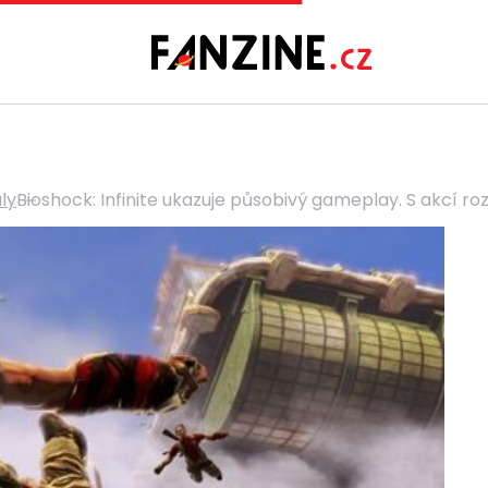
ály
Bioshock: Infinite ukazuje působivý gameplay. S akcí r