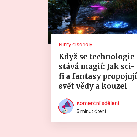
Filmy a seriály
Když se technologie
stává magií: Jak sci-
fi a fantasy propojuj
svět vědy a kouzel
Komerční sdělení
5 minut čtení