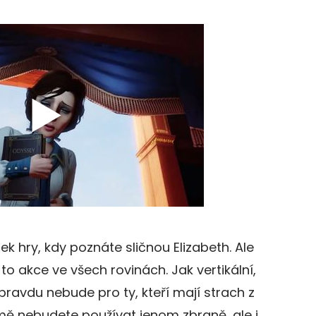
k hry, kdy poznáte sličnou Elizabeth. Ale
 to akce ve všech rovinách. Jak vertikální,
opravdu nebude pro ty, kteří mají strach z
mě nebudete používat jenom zbraně, ale i