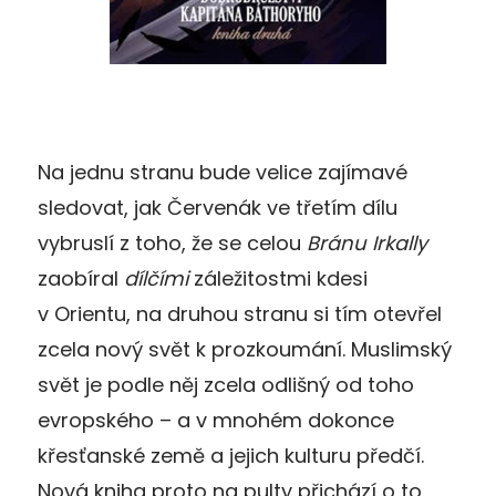
Na jednu stranu bude velice zajímavé
sledovat, jak Červenák ve třetím dílu
vybruslí z toho, že se celou
Bránu Irkally
zaobíral
dílčími
záležitostmi kdesi
v Orientu, na druhou stranu si tím otevřel
zcela nový svět k prozkoumání. Muslimský
svět je podle něj zcela odlišný od toho
evropského – a v mnohém dokonce
křesťanské země a jejich kulturu předčí.
Nová kniha proto na pulty přichází o to