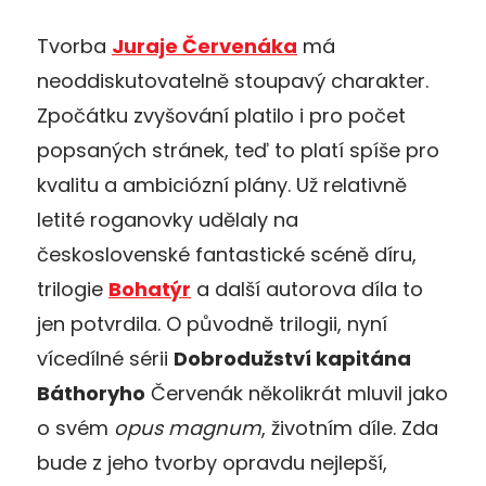
Tvorba
Juraje Červenáka
má
neoddiskutovatelně stoupavý charakter.
Zpočátku zvyšování platilo i pro počet
popsaných stránek, teď to platí spíše pro
kvalitu a ambiciózní plány. Už relativně
letité roganovky udělaly na
československé fantastické scéně díru,
trilogie
Bohatýr
a další autorova díla to
jen potvrdila. O původně trilogii, nyní
vícedílné sérii
Dobrodužství kapitána
Báthoryho
Červenák několikrát mluvil jako
o svém
opus magnum
, životním díle. Zda
bude z jeho tvorby opravdu nejlepší,