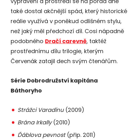
vyprávění a prostředí se na pořad dne
také dostal akčnější spád, který historické
reálie využívá v poněkud odlišném stylu,
než jaký měl předchozí díl. Cosi nápadně
podobného
Dračí carevně
, taktéž
prostřednímu dílu trilogie, kterým
Červenák zatajil dech svým čtenářům.
Série Dobrodružství kapitána
Báthoryho
Strážci Varadínu
(2009)
Brána Irkally
(2010)
Ďáblova pevnost
(přip. 2011)