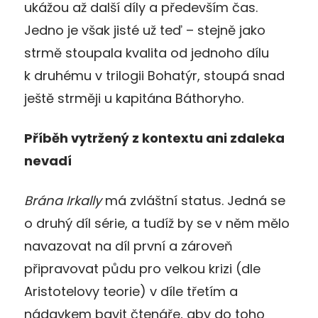
ukážou až další díly a především čas.
Jedno je však jisté už teď – stejně jako
strmě stoupala kvalita od jednoho dílu
k druhému v trilogii Bohatýr, stoupá snad
ještě strměji u kapitána Báthoryho.
Příběh vytržený z kontextu ani zdaleka
nevadí
Brána Irkally
má zvláštní status. Jedná se
o druhý díl série, a tudíž by se v něm mělo
navazovat na díl první a zároveň
připravovat půdu pro velkou krizi (dle
Aristotelovy teorie) v díle třetím a
nádavkem bavit čtenáře, aby do toho