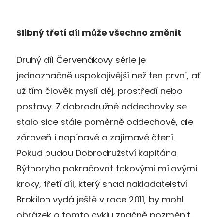
Slibný třetí díl může všechno změnit
Druhý díl Červenákovy série je
jednoznačně uspokojivější než ten první, ať
už tím člověk myslí děj, prostředí nebo
postavy. Z dobrodružné oddechovky se
stalo sice stále poměrně oddechové, ale
zároveň i napínavé a zajímavé čtení.
Pokud budou Dobrodružství kapitána
Býthoryho pokračovat takovými mílovými
kroky, třetí díl, který snad nakladatelství
Brokilon vydá ještě v roce 2011, by mohl
obrázek o tomto cyklu značně pozměnit.