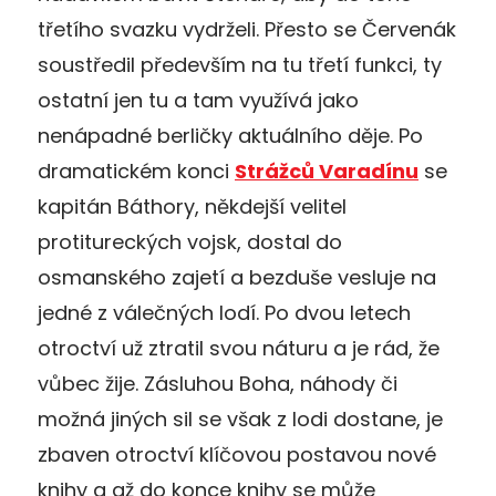
třetího svazku vydrželi. Přesto se Červenák
soustředil především na tu třetí funkci, ty
ostatní jen tu a tam využívá jako
nenápadné berličky aktuálního děje. Po
dramatickém konci
Strážců Varadínu
se
kapitán Báthory, někdejší velitel
protitureckých vojsk, dostal do
osmanského zajetí a bezduše vesluje na
jedné z válečných lodí. Po dvou letech
otroctví už ztratil svou náturu a je rád, že
vůbec žije. Zásluhou Boha, náhody či
možná jiných sil se však z lodi dostane, je
zbaven otroctví klíčovou postavou nové
knihy a až do konce knihy se může