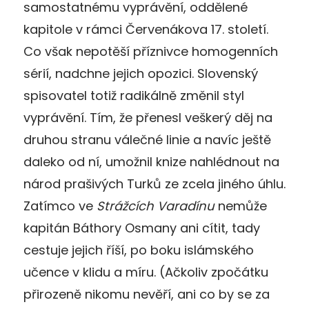
samostatnému vyprávění, oddělené
kapitole v rámci Červenákova 17. století.
Co však nepotěší příznivce homogenních
sérií, nadchne jejich opozici. Slovenský
spisovatel totiž radikálně změnil styl
vyprávění. Tím, že přenesl veškerý děj na
druhou stranu válečné linie a navíc ještě
daleko od ní, umožnil knize nahlédnout na
národ prašivých Turků ze zcela jiného úhlu.
Zatímco ve
Strážcích Varadínu
nemůže
kapitán Báthory Osmany ani cítit, tady
cestuje jejich říší, po boku islámského
učence v klidu a míru. (Ačkoliv zpočátku
přirozeně nikomu nevěří, ani co by se za