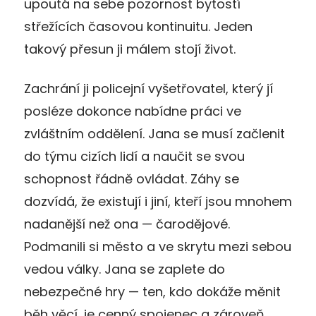
upoutá na sebe pozornost bytostí
střežících časovou kontinuitu. Jeden
takový přesun ji málem stojí život.
Zachrání ji policejní vyšetřovatel, který jí
posléze dokonce nabídne práci ve
zvláštním oddělení. Jana se musí začlenit
do týmu cizích lidí a naučit se svou
schopnost řádně ovládat. Záhy se
dozvídá, že existují i jiní, kteří jsou mnohem
nadanější než ona — čarodějové.
Podmanili si město a ve skrytu mezi sebou
vedou války. Jana se zaplete do
nebezpečné hry — ten, kdo dokáže měnit
běh věcí, je cenný spojenec a zároveň