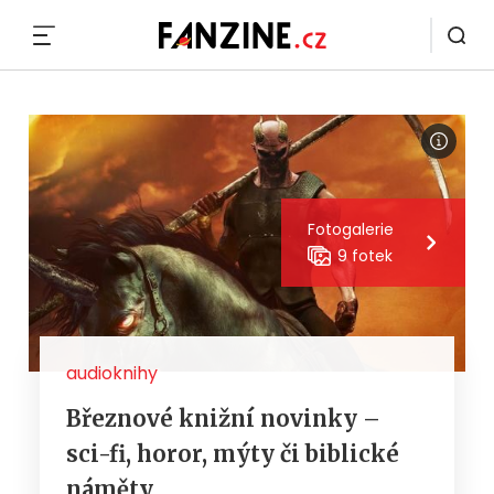
MENU
Fotogalerie
9 fotek
audioknihy
Březnové knižní novinky –
sci-fi, horor, mýty či biblické
náměty