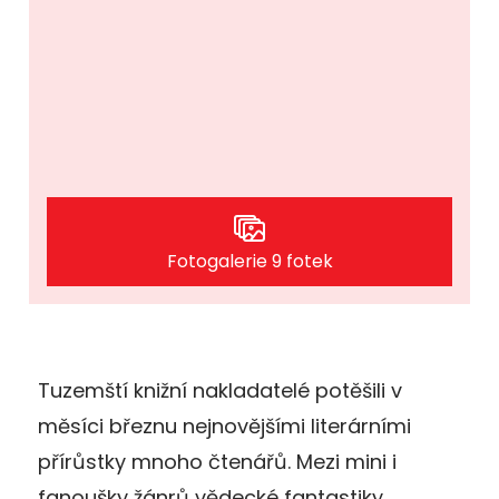
Fotogalerie 9 fotek
Tuzemští knižní nakladatelé potěšili v
měsíci březnu nejnovějšími literárními
přírůstky mnoho čtenářů. Mezi mini i
fanoušky žánrů vědecké fantastiky,