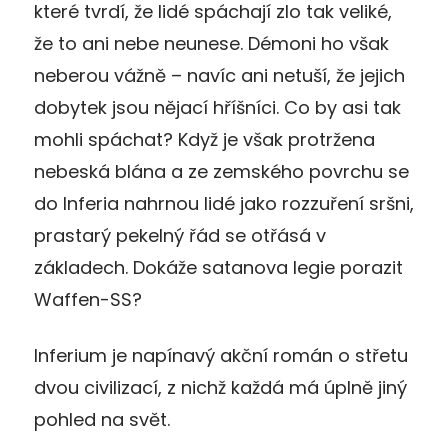
které tvrdí, že lidé spáchají zlo tak veliké,
že to ani nebe neunese. Démoni ho však
neberou vážně – navíc ani netuší, že jejich
dobytek jsou nějací hříšníci. Co by asi tak
mohli spáchat? Když je však protržena
nebeská blána a ze zemského povrchu se
do Inferia nahrnou lidé jako rozzuření sršni,
prastarý pekelný řád se otřásá v
základech. Dokáže satanova legie porazit
Waffen-SS?
Inferium je napínavý akční román o střetu
dvou civilizací, z nichž každá má úplně jiný
pohled na svět.