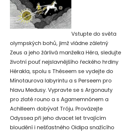
Vstupte do světa
olympských bohů, jimž vládne záletný
Zeus a jeho žárlivá manželka Héra, sledujte
životní pouť nejslavnějšího řeckého hrdiny
Hérakla, spolu s Théseem se vydejte do
Mínotaurova labyrintu a s Perseem pro
hlavu Medusy. Vypravte se s Argonauty
pro zlaté rouno a s Agamemnónem a
Achilleem dobývat Tróju. Provázejte
Odyssea při jeho dvacet let trvajícím
bloudění i nešťastného Oidipa snažícího