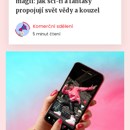
magií: Jak sci-fi a fantasy
propojují svět vědy a kouzel
Komerční sdělení
5 minut čtení