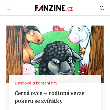
MENU
Deskové a karetní hry
Černá ovce – rodinná verze
pokeru se zvířátky