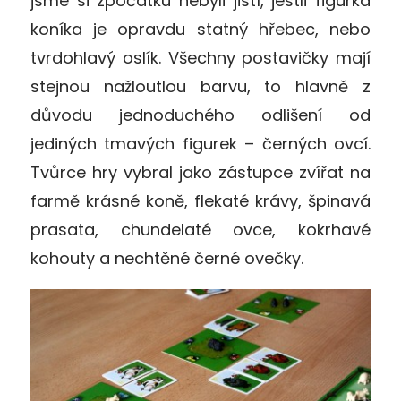
jsme si zpočátku nebyli jistí, jestli figurka
koníka je opravdu statný hřebec, nebo
tvrdohlavý oslík. Všechny postavičky mají
stejnou nažloutlou barvu, to hlavně z
důvodu jednoduchého odlišení od
jediných tmavých figurek – černých ovcí.
Tvůrce hry vybral jako zástupce zvířat na
farmě krásné koně, flekaté krávy, špinavá
prasata, chundelaté ovce, kokrhavé
kohouty a nechtěné černé ovečky.