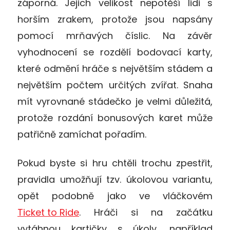
záporná. Jejich velikost nepotěší lidi s
horším zrakem, protože jsou napsány
pomocí mrňavých číslic. Na závěr
vyhodnocení se rozdělí bodovací karty,
které odmění hráče s největším stádem a
největším počtem určitých zvířat. Snaha
mít vyrovnané stádečko je velmi důležitá,
protože rozdání bonusových karet může
patřičně zamíchat pořadím.
Pokud byste si hru chtěli trochu zpestřit,
pravidla umožňují tzv. úkolovou variantu,
opět podobně jako ve vláčkovém
Ticket to Ride
. Hráči si na začátku
vytáhnou kartičky s úkoly, například