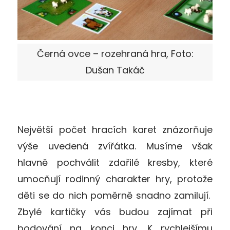
Černá ovce – rozehraná hra, Foto:
Dušan Takáč
Největší počet hracích karet znázorňuje
výše uvedená zvířátka. Musíme však
hlavně pochválit zdařilé kresby, které
umocňují rodinný charakter hry, protože
děti se do nich poměrně snadno zamilují.
Zbylé kartičky vás budou zajímat při
bodování na konci hry. K rychlejšímu