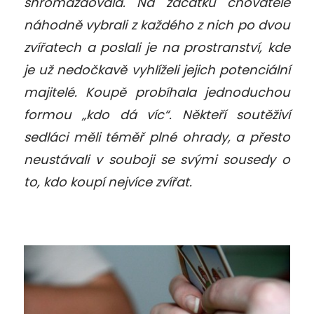
shromaždovala. Na začátku chovatelé
náhodně vybrali z každého z nich po dvou
zvířatech a poslali je na prostranství, kde
je už nedočkavě vyhlíželi jejich potenciální
majitelé. Koupě probíhala jednoduchou
formou „kdo dá víc“. Někteří soutěživí
sedláci měli téměř plné ohrady, a přesto
neustávali v souboji se svými sousedy o
to, kdo koupí nejvíce zvířat.