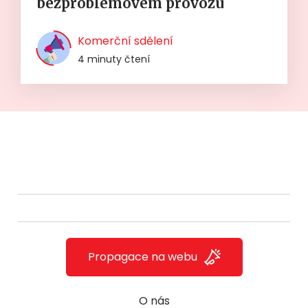
bezproblémovém provozu
Komerční sdělení
4 minuty čtení
Propagace na webu
O nás