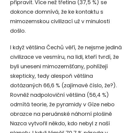
připravit. Více než třetina (37,5 %) se
dokonce domnívá, že ke kontaktu s
mimozemskou civilizací už v minulosti
došlo.
I když většina Čechů věří, že nejsme jediná
civilizace ve vesmíru, na lidi, kteří tvrdí, že
byli uneseni mimozemšťany, pohlížejí
skepticky, tedy alespoň většina
dotázaných 66,6 % (zajímavé číslo, že?).
Rovněž nadpoloviční většina (56,4 %)
odmítá teorie, že pyramidy v Gíze nebo
obrazce na peruánské náhorní plošině
Nazca vytvořil někdo, kdo nebyl z naší
planety. I když téměř 70,7 % národa v