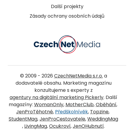
Další projekty
Zásady ochrany osobních údajů
© 2009 - 2026
CzechNetMedia s.r.o.
a
dodavatelé obsahu. Marketing magazínu
konzultujeme s experty z
agentury na digitální marketing Pickerly
. Další
magazíny:
WomanOnly
,
MotherClub
,
Oběhání
,
JenProTěhotné
,
Předškolnívěk
,
Topzine
,
StudentMag
,
JenProCestovatele
,
WeddingMag
,
LivingMag
,
Ocukroví
,
JenOHubnutí
.