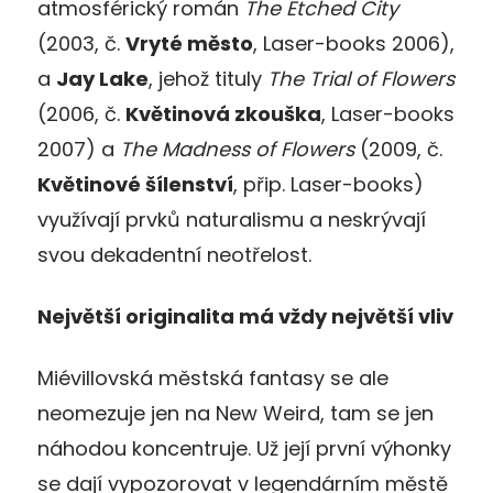
atmosférický román
The Etched City
(2003, č.
Vryté město
, Laser-books 2006),
a
Jay Lake
, jehož tituly
The Trial of Flowers
(2006, č.
Květinová zkouška
, Laser-books
2007) a
The Madness of Flowers
(2009, č.
Květinové šílenství
, přip. Laser-books)
využívají prvků naturalismu a neskrývají
svou dekadentní neotřelost.
Největší originalita má vždy největší vliv
Miévillovská městská fantasy se ale
neomezuje jen na New Weird, tam se jen
náhodou koncentruje. Už její první výhonky
se dají vypozorovat v legendárním městě