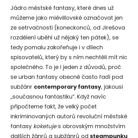
Jádro městské fantasy, které dnes už
můžeme jako miévillovské označovat jen
ze setrvačnosti (koneckonců, od Jirešova
rozdělení uběhl už nějaký ten pátek), se
tedy pomalu zakořeňuje i v dílech
spisovatelů, který by s ním nechtěli mít nic
společného. To je i jeden z důvodů, proč
se urban fantasy obecně často řadí pod
subžánr
contemporary fantasy
, jakousi
„současnou fantastiku“. Když navíc
připočteme fakt, že velký počet
inkriminovaných autorů revoluční městské
fantasy
koketuje
s obrovským množstvím
dalších žánrů a subžánrů od
steampunku