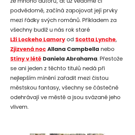
že mnoho autorů, ať už vědomě či
podvědomě, začíná zapojovat její prvky
mezi řádky svých románů. Příkladem za
všechny budiž u nás rok staré
Lži Lockeho Lamory
od
Scotta Lynche
,
Zjizvená noc
Allana Campbella
nebo
Stíny v létě
Daniela Abrahama
. Přestože
se ani jeden z těchto titulů nedá při
nejlepším mínění zařadit mezi čistou
městskou fantasy, všechny se částečně
odehrávají ve městě a jsou svázané jeho
vlivem.