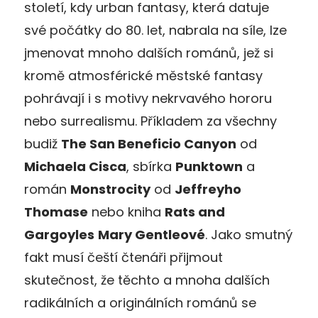
století, kdy urban fantasy, která datuje
své počátky do 80. let, nabrala na síle, lze
jmenovat mnoho dalších románů, jež si
kromě atmosférické městské fantasy
pohrávají i s motivy nekrvavého hororu
nebo surrealismu. Příkladem za všechny
budiž
The San Beneficio Canyon
od
Michaela Cisca
, sbírka
Punktown
a
román
Monstrocity
od
Jeffreyho
Thomase
nebo kniha
Rats and
Gargoyles
Mary Gentleové
. Jako smutný
fakt musí čeští čtenáři přijmout
skutečnost, že těchto a mnoha dalších
radikálních a originálních románů se