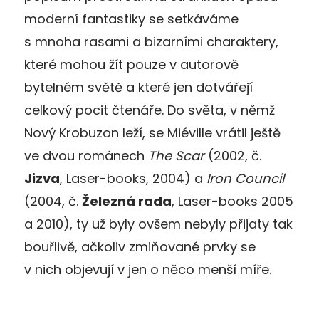
moderní fantastiky se setkáváme
s mnoha rasami a bizarními charaktery,
které mohou žít pouze v autorově
bytelném světě a které jen dotvářejí
celkový pocit čtenáře. Do světa, v němž
Nový Krobuzon leží, se Miéville vrátil ještě
ve dvou románech
The Scar
(2002, č.
Jizva
, Laser-books, 2004) a
Iron Council
(2004, č.
Železná rada
, Laser-books 2005
a 2010), ty už byly ovšem nebyly přijaty tak
bouřlivě, ačkoliv zmiňované prvky se
v nich objevují v jen o něco menší míře.