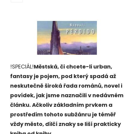
!SPECIÁL!
Městská, či chcete-li urban,
fantasy je pojem, pod který spadá až
neskutečně široká řada románů, novel i
povídek, jak jsme naznačili v nedávném
článku. Ačkoliv základním prvkem a
prostředím tohoto subžánru je téměř
vždy město, dílčí znaky se liší prakticky
kniha od knihy.