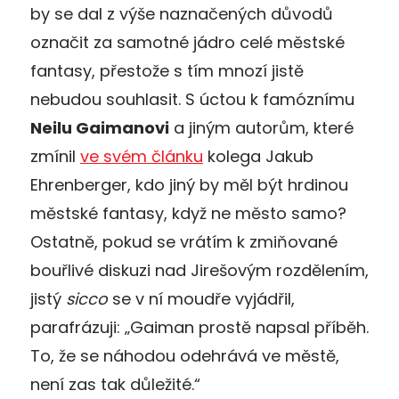
by se dal z výše naznačených důvodů
označit za samotné jádro celé městské
fantasy, přestože s tím mnozí jistě
nebudou souhlasit. S úctou k famóznímu
Neilu Gaimanovi
a jiným autorům, které
zmínil
ve svém článku
kolega Jakub
Ehrenberger, kdo jiný by měl být hrdinou
městské fantasy, když ne město samo?
Ostatně, pokud se vrátím k zmiňované
bouřlivé diskuzi nad Jirešovým rozdělením,
jistý
sicco
se v ní moudře vyjádřil,
parafrázuji: „Gaiman prostě napsal příběh.
To, že se náhodou odehrává ve městě,
není zas tak důležité.“