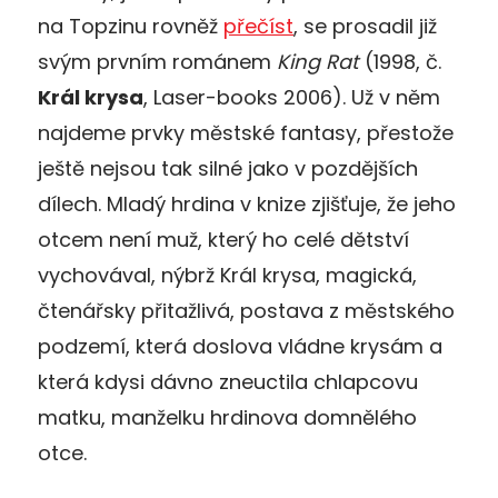
na Topzinu rovněž
přečíst
, se prosadil již
svým prvním románem
King Rat
(1998, č.
Král krysa
, Laser-books 2006). Už v něm
najdeme prvky městské fantasy, přestože
ještě nejsou tak silné jako v pozdějších
dílech. Mladý hrdina v knize zjišťuje, že jeho
otcem není muž, který ho celé dětství
vychovával, nýbrž Král krysa, magická,
čtenářsky přitažlivá, postava z městského
podzemí, která doslova vládne krysám a
která kdysi dávno zneuctila chlapcovu
matku, manželku hrdinova domnělého
otce.