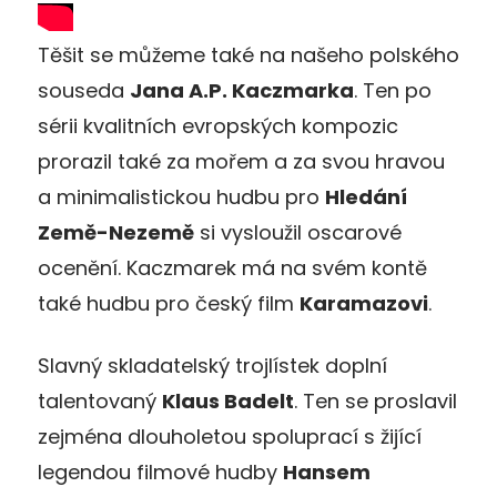
Těšit se můžeme také na našeho polského
souseda
Jana A.P. Kaczmarka
. Ten po
sérii kvalitních evropských kompozic
prorazil také za mořem a za svou hravou
a minimalistickou hudbu pro
Hledání
Země-Nezemě
si vysloužil oscarové
ocenění. Kaczmarek má na svém kontě
také hudbu pro český film
Karamazovi
.
Slavný skladatelský trojlístek doplní
talentovaný
Klaus Badelt
. Ten se proslavil
zejména dlouholetou spoluprací s žijící
legendou filmové hudby
Hansem