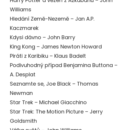
Harry Potter a vězeň z Azkabanu – John
Williams
Hledání Země-Nezemě – Jan A.P.
Kaczmarek
Kdysi dávno – John Barry
King Kong – James Newton Howard
Piráti z Karibiku – Klaus Badelt
Podivuhodný případ Benjamina Buttona –
A. Desplat
Seznamte se, Joe Black – Thomas
Newman
Star Trek – Michael Giacchino
Star Trek: The Motion Picture – Jerry
Goldsmith