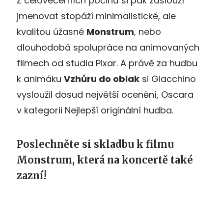
Z celovečerních počinů si pak zaslouží
jmenovat stopáží minimalistické, ale
kvalitou úžasné
Monstrum
, nebo
dlouhodobá spolupráce na animovaných
filmech od studia Pixar. A právě za hudbu
k animáku
Vzhůru do oblak
si Giacchino
vysloužil dosud největší ocenění, Oscara
v kategorii Nejlepší originální hudba.
Poslechněte si skladbu k filmu
Monstrum, která na koncertě také
zazní!