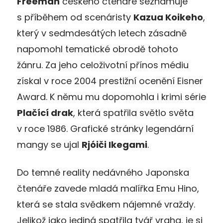
Freeman
českého čtenáře seznamuje
s příběhem od scenáristy
Kazua Koikeho
,
který v sedmdesátých letech zásadně
napomohl tematické obrodě tohoto
žánru. Za jeho celoživotní přínos médiu
získal v roce 2004 prestižní ocenění Eisner
Award. K němu mu dopomohla i krimi série
Plačící drak
, která spatřila světlo světa
v roce 1986. Grafické stránky legendární
mangy se ujal
Rjóiči Ikegami
.
Do temné reality nedávného Japonska
čtenáře zavede mladá malířka Emu Hino,
která se stala svědkem nájemné vraždy.
Jelikož jako jediná spatřila tvář vraha, je si