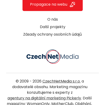
Propagace na webu
O nás
Další projekty
Zásady ochrany osobních údajů
© 2009 - 2026
CzechNetMedia s.r.o.
a
dodavatelé obsahu. Marketing magazínu
konzultujeme s experty z
agentury na digitální marketing Pickerly
. Další
magazíny:
WomanOnly
,
MotherClub
,
Oběhání
,