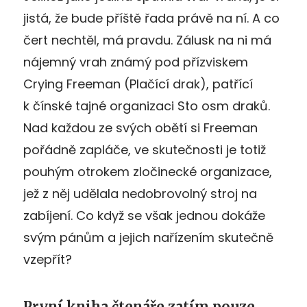
jistá, že bude příště řada právě na ní. A co
čert nechtěl, má pravdu. Zálusk na ni má
nájemný vrah známý pod přízviskem
Crying Freeman (Plačící drak), patřící
k čínské tajné organizaci Sto osm draků.
Nad každou ze svých obětí si Freeman
pořádně zapláče, ve skutečnosti je totiž
pouhým otrokem zločinecké organizace,
jež z něj udělala nedobrovolný stroj na
zabíjení. Co když se však jednou dokáže
svým pánům a jejich nařízením skutečně
vzepřít?
První kniha čtenáře zatím pouze