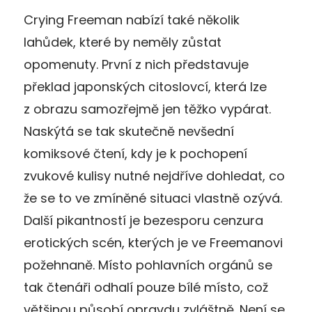
Crying Freeman nabízí také několik
lahůdek, které by neměly zůstat
opomenuty. První z nich představuje
překlad japonských citoslovcí, která lze
z obrazu samozřejmě jen těžko vypárat.
Naskýtá se tak skutečně nevšední
komiksové čtení, kdy je k pochopení
zvukové kulisy nutné nejdříve dohledat, co
že se to ve zmíněné situaci vlastně ozývá.
Další pikantností je bezesporu cenzura
erotických scén, kterých je ve Freemanovi
požehnaně. Místo pohlavních orgánů se
tak čtenáři odhalí pouze bílé místo, což
většinou působí opravdu zvláštně. Není se