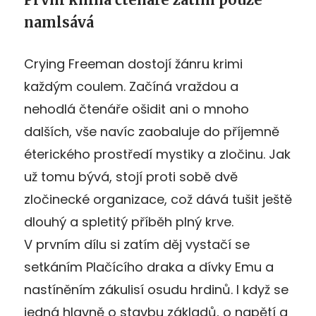
namlsává
Crying Freeman dostojí žánru krimi
každým coulem. Začíná vraždou a
nehodlá čtenáře ošidit ani o mnoho
dalších, vše navíc zaobaluje do příjemně
éterického prostředí mystiky a zločinu. Jak
už tomu bývá, stojí proti sobě dvě
zločinecké organizace, což dává tušit ještě
dlouhý a spletitý příběh plný krve.
V prvním dílu si zatím děj vystačí se
setkáním Plačícího draka a dívky Emu a
nastíněním zákulisí osudu hrdinů. I když se
jedná hlavně o stavbu základů, o napětí a