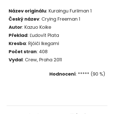
Název originálu
: Kuraingu Furiiman 1
Český název
: Crying Freeman 1
Autor
: Kazuo Koike
Překlad
: Ľudovít Plata
Kresba
: Rjóiči Ikegami
Počet stran
: 408
Vydal
: Crew, Praha 2011
Hodnocení
: ***** (90 %)