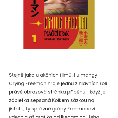
Stejně jako u akčních filmů, i u mangy
Crying Freeman hraje jednu z hlavních rolí
právě obrazová stránka příběhu. I když je
zápletka sepsaná Koikem sázkou na
jistotu, ty správné grády Freemanovi
vdechla až grafika od Ikegamiho. Jeho