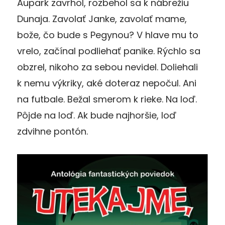
Aupark zavrhol, rozbehol sa k nábrežiu
Dunaja. Zavolať Janke, zavolať mame,
bože, čo bude s Pegynou? V hlave mu to
vrelo, začínal podliehať panike. Rýchlo sa
obzrel, nikoho za sebou nevidel. Doliehali
k nemu výkriky, aké doteraz nepočul. Ani
na futbale. Bežal smerom k rieke. Na loď.
Pôjde na loď. Ak bude najhoršie, loď
zdvihne pontón.