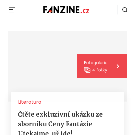
MENU
Fotogalerie
4 fotky
Literatura
Čtěte exkluzivní ukázku ze
sborníku Ceny Fantázie
Utekajme, už ide!