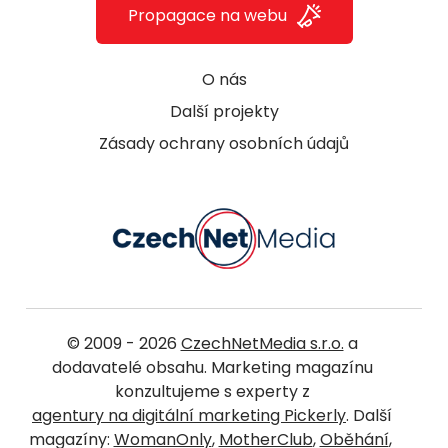
Propagace na webu
O nás
Další projekty
Zásady ochrany osobních údajů
© 2009 - 2026
CzechNetMedia s.r.o.
a
dodavatelé obsahu. Marketing magazínu
konzultujeme s experty z
agentury na digitální marketing Pickerly
. Další
magazíny:
WomanOnly
,
MotherClub
,
Oběhání
,