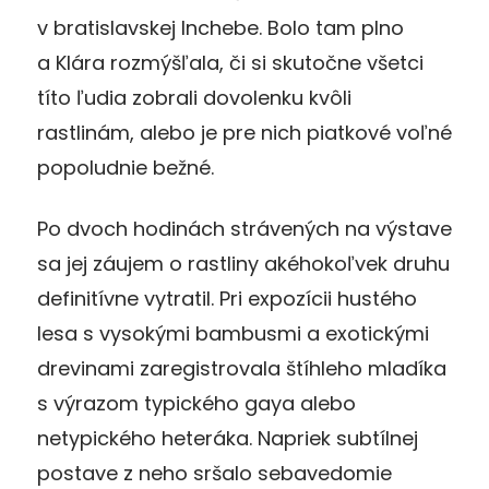
v bratislavskej Inchebe. Bolo tam plno
a Klára rozmýšľala, či si skutočne všetci
títo ľudia zobrali dovolenku kvôli
rastlinám, alebo je pre nich piatkové voľné
popoludnie bežné.
Po dvoch hodinách strávených na výstave
sa jej záujem o rast­liny akéhokoľvek druhu
definitívne vytratil. Pri expozí­cii hustého
lesa s vysokými bambusmi a exotickými
drevina­mi zaregistrovala štíhleho mladíka
s výrazom typického gaya alebo
netypického heteráka. Napriek subtílnej
postave z neho sršalo sebavedomie