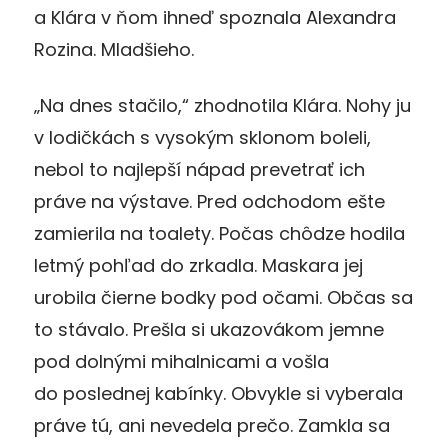
a Klára v ňom ihneď spoznala Alexandra
Rozina. Mladšieho.
„Na dnes stačilo,“ zhodnotila Klára. Nohy ju
v lodičkách s vysokým sklonom boleli,
nebol to najlepší nápad prevetrať ich
práve na výstave. Pred odchodom ešte
zamierila na toalety. Počas chôdze hodila
letmý pohľad do zrkadla. Maskara jej
urobila čierne bodky pod očami. Občas sa
to stávalo. Prešla si ukazovákom jemne
pod dolnými mihalnicami a vošla
do poslednej kabínky. Obvykle si vyberala
práve tú, ani nevedela prečo. Zamkla sa