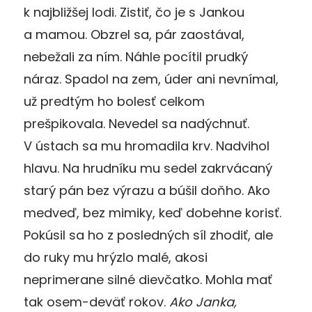
k najbližšej lodi. Zistiť, čo je s Jankou
a mamou. Obzrel sa, pár zaostával,
nebežali za ním. Náhle pocítil prudký
náraz. Spadol na zem, úder ani nevnímal,
už predtým ho bolesť celkom
prešpikovala. Nevedel sa nadýchnuť.
V ústach sa mu hromadila krv. Nadvihol
hlavu. Na hrudníku mu sedel zakrvácaný
starý pán bez výrazu a búšil doňho. Ako
medveď, bez mimiky, keď dobehne korisť.
Pokúsil sa ho z posledných síl zhodiť, ale
do ruky mu hrýzlo malé, akosi
neprimerane silné dievčatko. Mohla mať
tak osem-deväť rokov.
Ako Janka,