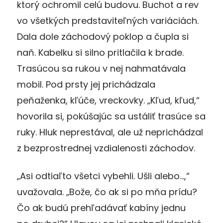
ktorý ochromil celú budovu. Buchot a rev
vo všetkých predstaviteľných variá­ciách.
Dala dole záchodový poklop a čupla si
naň. Kabelku si silno pritlačila k brade.
Trasúcou sa rukou v nej nahmatávala
mobil. Pod prsty jej prichádzala
peňaženka, kľúče, vreckovky. „Kľud, kľud,“
hovorila si, pokúšajúc sa ustáliť trasúce sa
ruky. Hluk neprestával, ale už neprichádzal
z bezprostrednej vzdialenosti záchodov.
„Asi odtiaľto všetci vybehli. Ušli alebo…,“
uvažovala. „Bože, čo ak si po mňa prídu?
Čo ak budú prehľadávať kabíny jednu