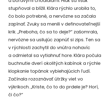
a boľavými chodidlami. Hluk sa však
stupňoval a blížil. Klára rýchlo urobila to,
čo bolo potrebné, a nervózne sa začala
zapínať. Zvuky sa menili v definovateľnejší
krik. „Preboha, čo sa to deje?“ zašomrala,
nervózne sa usilujúc zapnúť si zips. Ten sa
v rýchlosti zachytil do vnútra nohavíc
a odmietal sa vytiahnuť hore. Klára počula
buchnutie dverí okolitých kabínok a rýchle
klopkanie topánok vybiehajúcich ľudí.
Začínala rozoznávať útržky viet vo
výkrikoch. „Kriste, čo to do prdele je? Horí,
či čo?“