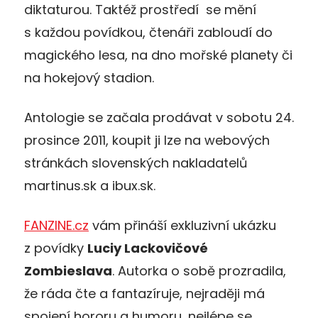
diktaturou. Taktéž prostředí se mění
s každou povídkou, čtenáři zabloudí do
magického lesa, na dno mořské planety či
na hokejový stadion.
Antologie se začala prodávat v sobotu 24.
prosince 2011, koupit ji lze na webových
stránkách slovenských nakladatelů
martinus.sk a ibux.sk.
FANZINE.cz
vám přináší exkluzivní ukázku
z povídky
Luciy Lackovičové
Zombieslava
. Autorka o sobě prozradila,
že ráda čte a fantazíruje, nejraději má
spojení hororu a humoru, nejlépe se