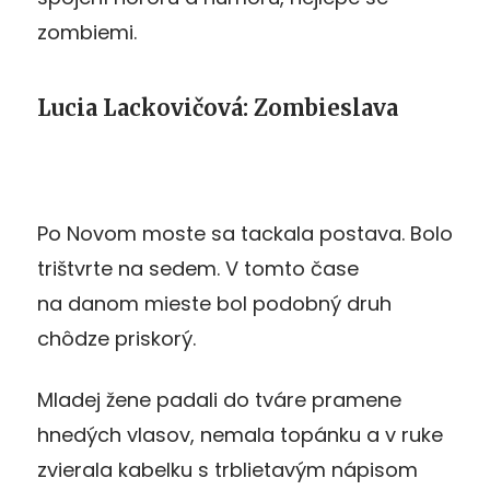
zombiemi.
Lucia Lackovičová: Zombieslava
Po Novom moste sa tackala postava. Bolo
trištvrte na sedem. V tomto čase
na danom mieste bol podobný druh
chôdze priskorý.
Mladej žene padali do tváre pramene
hnedých vlasov, ne­ma­la topánku a v ruke
zvierala kabelku s trblietavým nápisom