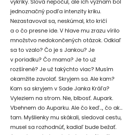
výkriky. Slová nepočul, ale ich význam bol
jednoznačný podľa intenzity kriku.
Nezastavoval sa, neskúmal, kto kričí
a o čo presne ide. V hlave mu zrazu vírilo
množstvo nedokončených otázok. Odkiaľ
sa to vzalo? Čo je s Jankou? Je
v poriadku? Čo mama? Je to už
rozšírené? Je už takýchto viac? Musím
okamžite zavolať. Skryjem sa. Ale kam?
Kam sa skryjem v Sade Janka Kráľa?
Vyleziem na strom. Nie, blbosť. Aupark.
Vbehnem do Auparku. Ale čo keď…, čo ak…
tam. Myšlienky mu skákali, sledoval cestu,
musel sa rozhodnúť, kadiaľ bude bežať.