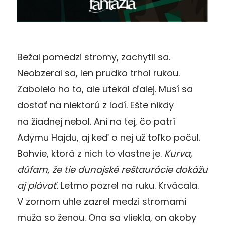
Bežal pomedzi stromy, zachytil sa.
Neobzeral sa, len prudko trhol rukou.
Zabolelo ho to, ale utekal ďalej. Musí sa
dostať na niektorú z lodí. Ešte nikdy
na žiadnej nebol. Ani na tej, čo patrí
Adymu Hajdu, aj keď o nej už toľko počul.
Bohvie, ktorá z nich to vlastne je.
Kurva,
dúfam, že tie dunajské reštaurácie dokážu
aj plávať.
Letmo pozrel na ruku. Krvácala.
V zornom uhle zazrel medzi stromami
muža so ženou. Ona sa vliekla, on akoby