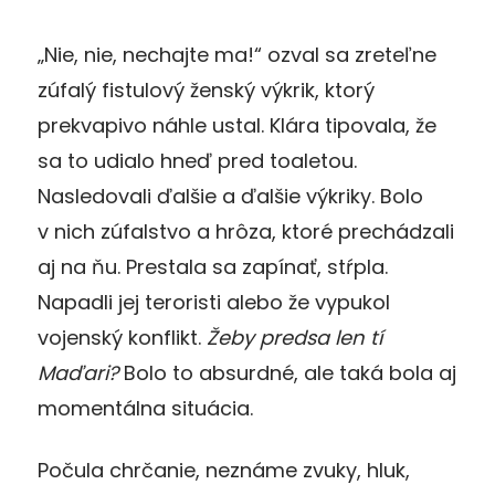
„Nie, nie, nechajte ma!“ ozval sa zreteľne
zúfalý fistulový žen­ský výkrik, ktorý
prekvapivo náhle ustal. Klára tipovala, že
sa to udialo hneď pred toaletou.
Nasledovali ďalšie a ďalšie výkriky. Bolo
v nich zúfalstvo a hrôza, ktoré prechádzali
aj na ňu. Prestala sa zapínať, stŕpla.
Napadli jej teroristi alebo že vypukol
vojenský konflikt.
Žeby predsa len tí
Maďari?
Bolo to absurdné, ale taká bola aj
momentálna situácia.
Počula chrčanie, neznáme zvuky, hluk,