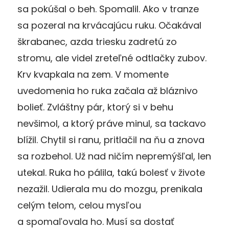
sa pokúšal o beh. Spomalil. Ako v tranze
sa pozeral na krvácajúcu ruku. Očakával
škrabanec, azda triesku zadretú zo
stromu, ale videl zreteľné odtlačky zubov.
Krv kvapkala na zem. V momente
uvedomenia ho ruka začala až bláznivo
bolieť. Zvláštny pár, ktorý si v behu
nevšimol, a ktorý práve minul, sa tackavo
blížil. Chytil si ranu, pritlačil na ňu a znova
sa rozbehol. Už nad ničím nepremýšľal, len
utekal. Ruka ho pálila, takú bolesť v živote
nezažil. Udierala mu do mozgu, prenikala
celým telom, celou mysľou
a spomaľovala ho. Musí sa dostať