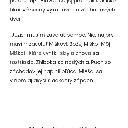
po druhej?“ Hlavou sa jej prehnali klasické
filmové scény vykopávania záchodových
dverí.
„Ježiši, musím zavolať pomoc. Nie, najprv
musím zavolať Miškovi. Bože, Miško! Môj
Miško!“ Kláre vyhŕkli slzy a znova sa
roztriasla. Zhlboka sa nadýchla. Puch zo
záchodov jej naplnil pľúca. Miešal sa
v ňom aj akýsi sladkastý zápach.