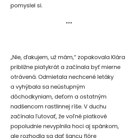
pomyslel si.
•••
„Nie, ďakujem, už mám,“ zopakovala Klára
približne piatykrát a začínala byť mierne
otrávená. Odmietala nechcené letáky
a vyhýbala sa neústupným
dôchodkyniam, deťom a ostatným
nadšencom rastlinnej ríše. V duchu
začínala ľutovať, že voľné piatkové
popoludnie nevyplnila hoci aj spánkom,
ale rozhodla sa dať šancu flóre