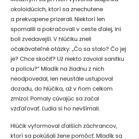
okoloidúcich, ktorí sa znechutene
a prekvapene prizerali. Niektorí len
spomalili a pokračovali v ceste ďalej, iní
boli zvedavejší. V hlúčiku zneli
očakávateľné otázky: „Čo sa stalo? Čo jej
je? Chce skočiť? Už niekto zavolal sanitku
a políciu?“ Mladík na žiadnu z nich
neodpovedal, len neustále ustupoval
dozadu, do hlúčika, až v ňom celkom
zmizol. Pomaly cúvajúc sa začal
vzďaľovať. Ľudia si ho nevšímali.
Hlúčik vyformoval ďalších záchrancov,
ktorí sa pokúšali žene pomôcť. Mladík sa