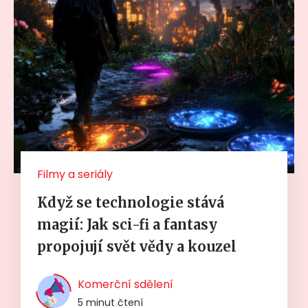
Filmy a seriály
Když se technologie stává
magií: Jak sci-fi a fantasy
propojují svět vědy a kouzel
Komerční sdělení
5 minut čtení