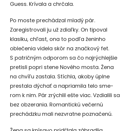
Guess. Krívala a chrčala.
Po moste prechádzal mladý pár.
Zaregistrovali ju už zdiaľky. On tipoval
klasiku, chľast, ona to podľa ženinho
oblečenia vi­dela skôr na značkový fet.
S patričným odporom sa čo naj­rých­lejšie
pretisli popri stene Nového mosta. Žena
na chvíľu za­sta­la. Stích­la, akoby úplne
prestala dýchať a napriamila telo sme­
rom k nim. Pár zrýchlil ešte viac. Vzdialili sa
bez obzera­nia. Ro­mantickú večernú
prechádzku mali nezvratne poznačenú.
Žena sa knísavo pridŕžala zábradlia