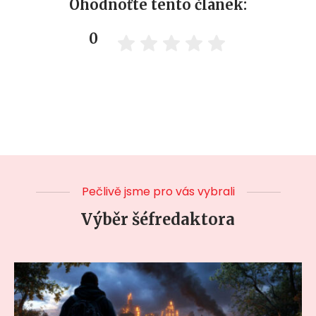
Ohodnoťte tento článek:
0
Pečlivě jsme pro vás vybrali
Výběr šéfredaktora