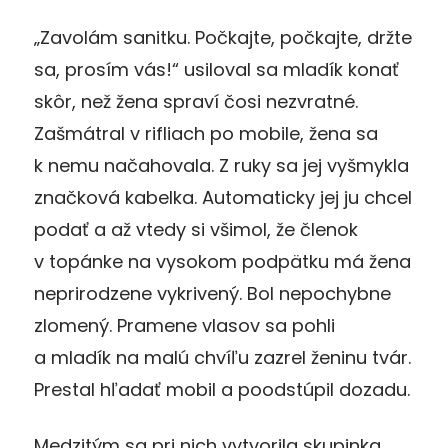
„Zavolám sanitku. Počkajte, počkajte, držte
sa, prosím vás!“ usiloval sa mladík konať
skôr, než žena spraví čosi nezvratné.
Zašmátral v rifliach po mobile, žena sa
k nemu načahovala. Z ruky sa jej vyšmykla
značková kabelka. Automaticky jej ju chcel
podať a až vtedy si všimol, že členok
v topánke na vysokom podpätku má žena
neprirodzene vykrivený. Bol nepochybne
zlomený. Pramene vlasov sa pohli
a mladík na malú chvíľu zazrel ženinu tvár.
Prestal hľadať mobil a poodstúpil dozadu.
Medzitým sa pri nich vytvorila skupinka