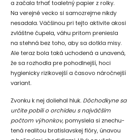
a začala trhať toaletný papier z rolky.
Na verejné vecko si samozrejme nikdy
nesadala. Väčšinou pri tejto aktivite akosi
zvláštne čupela, váhu pritom preniesla
na stehná bez toho, aby sa dotkla misy.
Ale teraz bola taká uchodená a unavená,
že sa rozhodla pre pohodlnejší, hoci
hygienicky rizikovejší a časovo náročnejší
variant.
Zvonku k nej doliehal hluk.
Dôchodkyne sa
určite pobili o or­chi­deu s najväčším
počtom výhonkov,
pomyslela si zne­chu­
te­ná realitou bratislavskej flóry, únavou