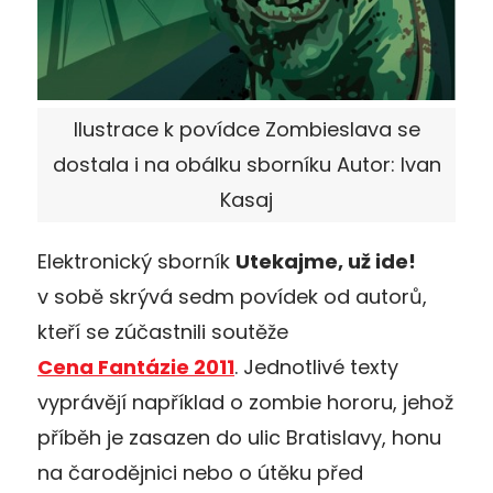
Ilustrace k povídce Zombieslava se
dostala i na obálku sborníku Autor: Ivan
Kasaj
Elektronický sborník
Utekajme, už ide!
v sobě skrývá sedm povídek od autorů,
kteří se zúčastnili soutěže
Cena Fantázie 2011
. Jednotlivé texty
vyprávějí například o zombie hororu, jehož
příběh je zasazen do ulic Bratislavy, honu
na čarodějnici nebo o útěku před