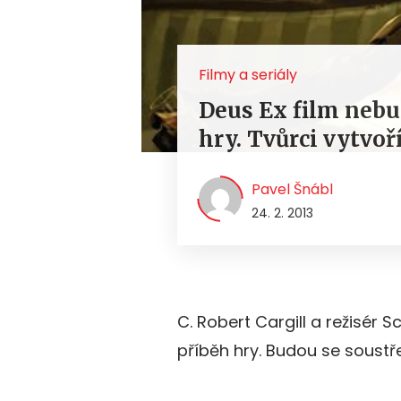
Filmy a seriály
Deus Ex film nebu
hry. Tvůrci vytvo
Pavel Šnábl
24. 2. 2013
C. Robert Cargill a režisér S
příběh hry. Budou se soustře