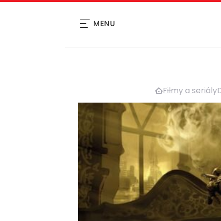
MENU
Filmy a seriály
D