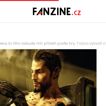
eus Ex film nebude mít příběh podle hry. Tvůrci vytvoří 