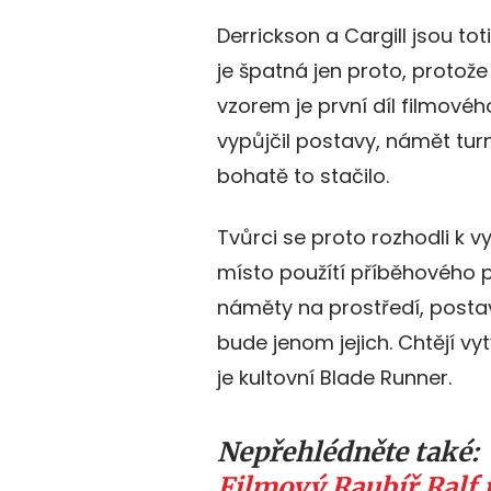
Derrickson a Cargill jsou tot
je špatná jen proto, protože
vzorem je první díl filmovéh
vypůjčil postavy, námět turn
bohatě to stačilo.
Tvůrci se proto rozhodli k 
místo použítí příběhového po
náměty na prostředí, postav
bude jenom jejich. Chtějí vyt
je kultovní Blade Runner.
Nepřehlédněte také:
Filmový Raubíř Ralf 