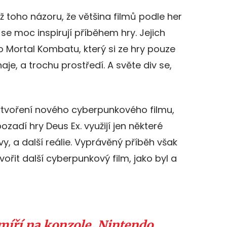
iž toho názoru, že většina filmů podle her
 se moc inspirují příběhem hry. Jejich
o Mortal Kombatu, který si ze hry pouze
aje, a trochu prostředí. A světe div se,
vytvoření nového cyberpunkového filmu,
zadí hry Deus Ex. využijí jen některé
y, a další reálie. Vyprávěný příběh však
vořit další cyberpunkový film, jako byl a
míří na konzole. Nintendo