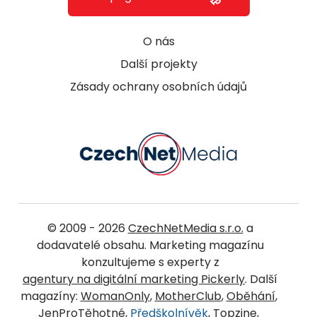
O nás
Další projekty
Zásady ochrany osobních údajů
© 2009 - 2026
CzechNetMedia s.r.o.
a
dodavatelé obsahu. Marketing magazínu
konzultujeme s experty z
agentury na digitální marketing Pickerly
. Další
magazíny:
WomanOnly
,
MotherClub
,
Oběhání
,
JenProTěhotné
,
Předškolnívěk
,
Topzine
,