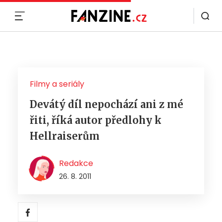
MENU
Filmy a seriály
Devátý díl nepochází ani z mé
řiti, říká autor předlohy k
Hellraiserům
Redakce
26. 8. 2011