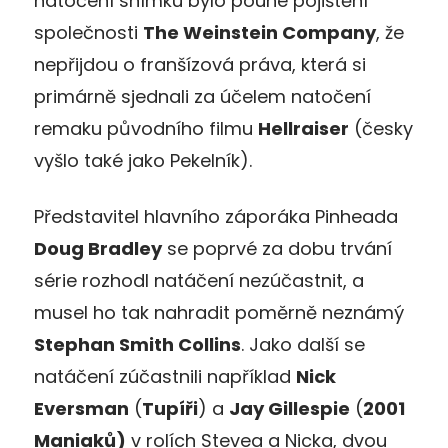
natočení snímku bylo pouhé pojištění
společnosti
The Weinstein Company
, že
nepřijdou o franšízová práva, která si
primárně sjednali za účelem natočení
remaku původního filmu
Hellraiser
(česky
vyšlo také jako Pekelník).
Představitel hlavního záporáka Pinheada
Doug Bradley
se poprvé za dobu trvání
série rozhodl natáčení nezúčastnit, a
musel ho tak nahradit poměrně neznámý
Stephan Smith Collins
. Jako další se
natáčení zúčastnili například
Nick
Eversman
(
Tupíři
) a
Jay Gillespie
(
2001
Maniaků)
v rolích Stevea a Nicka, dvou