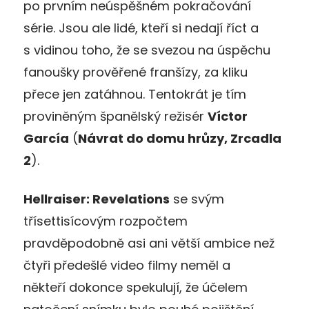
po prvním neúspěšném pokračování
série. Jsou ale lidé, kteří si nedají říct a
s vidinou toho, že se svezou na úspěchu
fanoušky prověřené franšízy, za kliku
přece jen zatáhnou. Tentokrát je tím
proviněným španělský režisér
Víctor
García
(
Návrat do domu hrůzy, Zrcadla
2
).
Hellraiser: Revelations
se svým
třísettisícovým rozpočtem
pravděpodobně asi ani větší ambice než
čtyři předešlé video filmy neměl a
někteří dokonce spekulují, že účelem