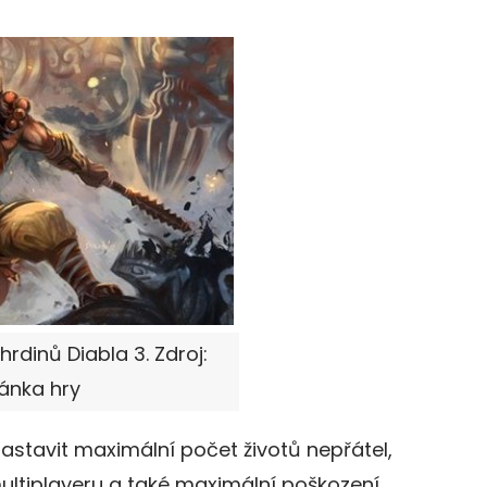
hrdinů Diabla 3. Zdroj:
ránka hry
stavit maximální počet životů nepřátel,
ultiplayeru a také maximální poškození.