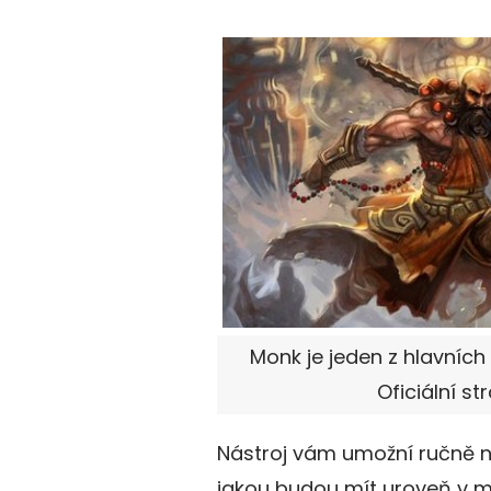
Monk je jeden z hlavních 
Oficiální st
Nástroj vám umožní ručně na
jakou budou mít uroveň v m