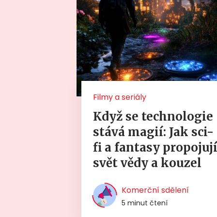
Filmy a seriály
Když se technologie
stává magií: Jak sci-
fi a fantasy propojuj
svět vědy a kouzel
Komerční sdělení
5 minut čtení