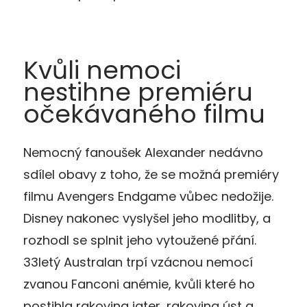
Kvůli nemoci
nestihne premiéru
očekávaného filmu
Nemocný fanoušek Alexander nedávno
sdílel obavy z toho, že se možná premiéry
filmu Avengers Endgame vůbec nedožije.
Disney nakonec vyslyšel jeho modlitby, a
rozhodl se splnit jeho vytoužené přání.
33letý Australan trpí vzácnou nemocí
zvanou Fanconi anémie, kvůli které ho
postihla rakovina jater, rakovina úst a