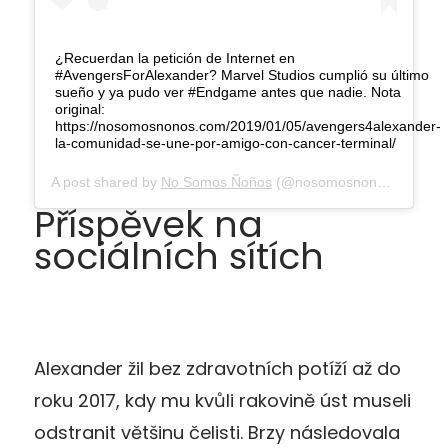
¿Recuerdan la petición de Internet en
#AvengersForAlexander? Marvel Studios cumplió su último
sueño y ya pudo ver #Endgame antes que nadie. Nota
original:
https://nosomosnonos.com/2019/01/05/avengers4alexander-
la-comunidad-se-une-por-amigo-con-cancer-terminal/
A post shared by
No Somos Ñoños
(@nosomosnonos) on
Jan
Příspěvek na
sociálních sítích
Alexander žil bez zdravotních potíží až do
roku 2017, kdy mu kvůli rakovině úst museli
odstranit většinu čelisti. Brzy následovala