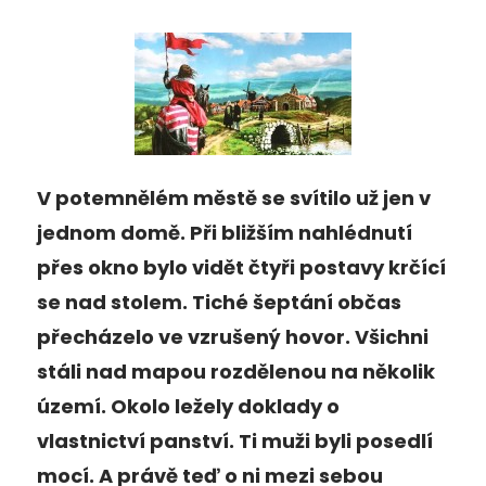
V potemnělém městě se svítilo už jen v
jednom domě. Při bližším nahlédnutí
přes okno bylo vidět čtyři postavy krčící
se nad stolem. Tiché šeptání občas
přecházelo ve vzrušený hovor. Všichni
stáli nad mapou rozdělenou na několik
území. Okolo ležely doklady o
vlastnictví panství. Ti muži byli posedlí
mocí. A právě teď o ni mezi sebou