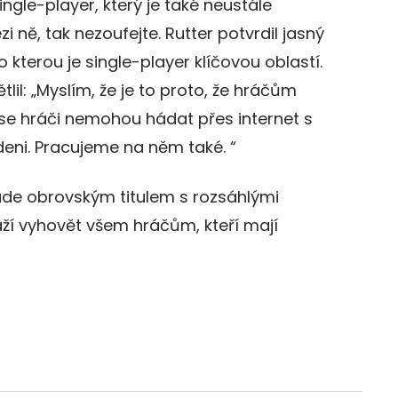
 single-player, který je také neustále
i ně, tak nezoufejte. Rutter potvrdil jasný
o kterou je single-player klíčovou oblastí.
lil: „Myslím, že je to proto, že hráčům
c se hráči nemohou hádat přes internet s
ni. Pracujeme na něm také. “
bude obrovským titulem s rozsáhlými
ží vyhovět všem hráčům, kteří mají