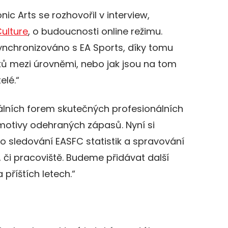
nic Arts se rozhovořil v interview,
ulture
, o budoucnosti online režimu.
 synchronizováno s EA Sports, díky tomu
oků mezi úrovněmi, nebo jak jsou na tom
elé.“
álních forem skutečných profesionálních
motivy odehraných zápasů. Nyní si
o sledování EASFC statistik a spravování
či pracoviště. Budeme přidávat další
 příštích letech.“