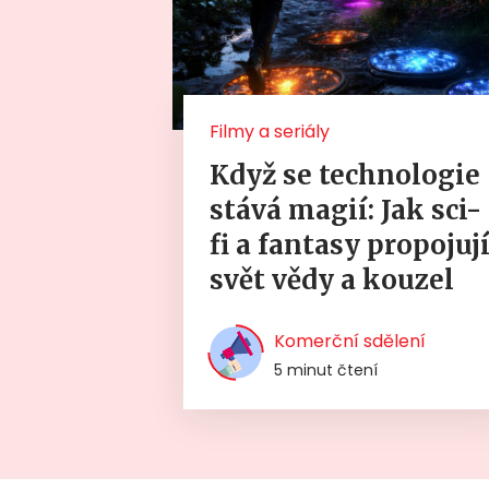
Filmy a seriály
Když se technologie
stává magií: Jak sci-
fi a fantasy propojuj
svět vědy a kouzel
Komerční sdělení
5 minut čtení