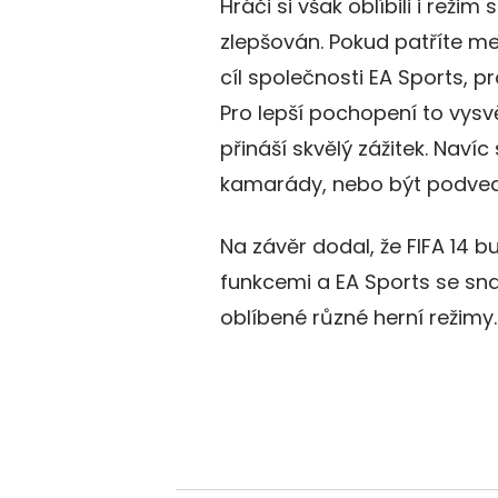
Hráči si však oblíbili i režim
zlepšován. Pokud patříte mez
cíl společnosti EA Sports, pr
Pro lepší pochopení to vysvět
přináší skvělý zážitek. Naví
kamarády, nebo být podvede
Na závěr dodal, že FIFA 14 
funkcemi a EA Sports se sna
oblíbené různé herní režimy.