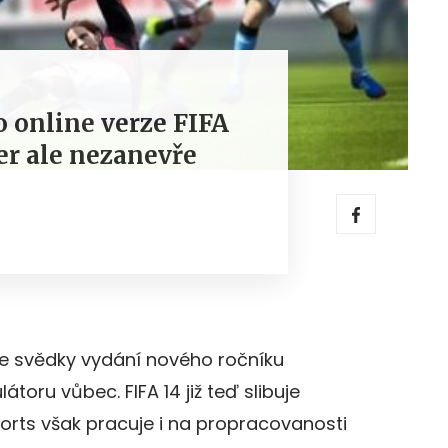
o online verze FIFA
er ale nezanevře
e svědky vydání nového ročníku
toru vůbec. FIFA 14 již teď slibuje
Sports však pracuje i na propracovanosti