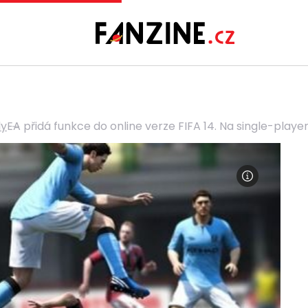
ly
EA přidá funkce do online verze FIFA 14. Na single-playe