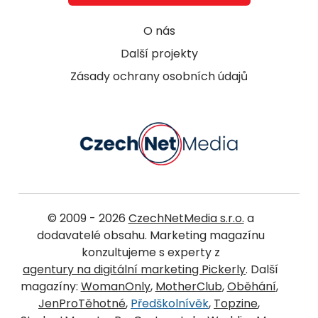
O nás
Další projekty
Zásady ochrany osobních údajů
© 2009 - 2026
CzechNetMedia s.r.o.
a
dodavatelé obsahu. Marketing magazínu
konzultujeme s experty z
agentury na digitální marketing Pickerly
. Další
magazíny:
WomanOnly
,
MotherClub
,
Oběhání
,
JenProTěhotné
,
Předškolnívěk
,
Topzine
,