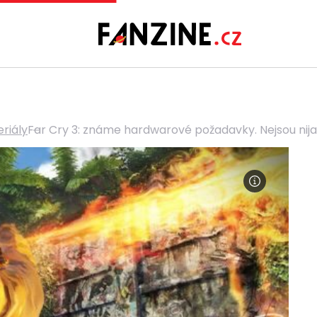
eriály
Far Cry 3: známe hardwarové požadavky. Nejsou nija