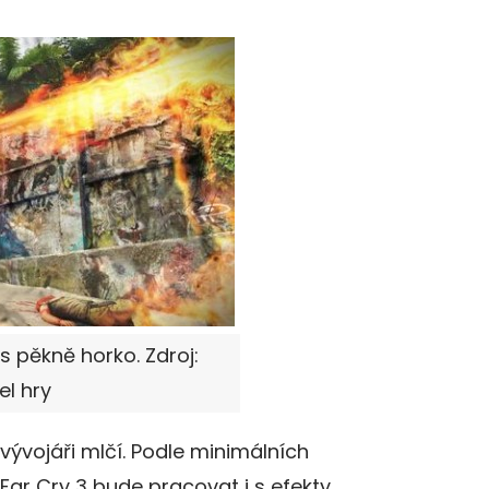
 pěkně horko. Zdroj:
l hry
ývojáři mlčí. Podle minimálních
Far Cry 3 bude pracovat i s efekty