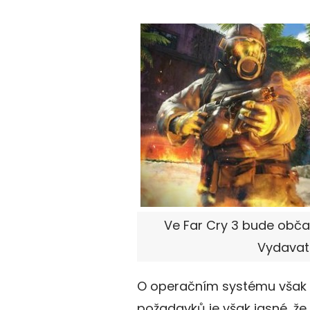
Ve Far Cry 3 bude občas
Vydavate
O operačním systému však v
požadavků je však jasné, že 