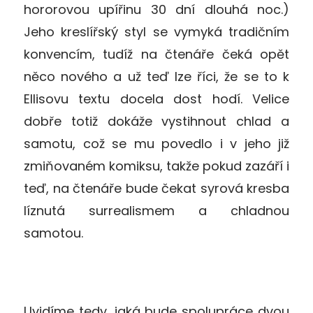
hororovou upířinu 30 dní dlouhá noc.)
Jeho kreslířský styl se vymyká tradičním
konvencím, tudíž na čtenáře čeká opět
něco nového a už teď lze říci, že se to k
Ellisovu textu docela dost hodí. Velice
dobře totiž dokáže vystihnout chlad a
samotu, což se mu povedlo i v jeho již
zmiňovaném komiksu, takže pokud zazáří i
teď, na čtenáře bude čekat syrová kresba
líznutá surrealismem a chladnou
samotou.
Uvidíme tedy, jaká bude spolupráce dvou