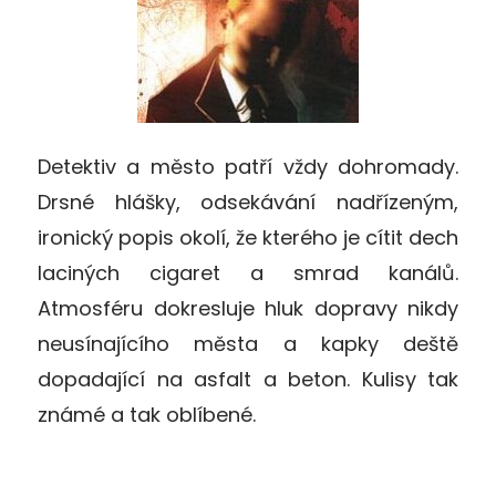
Detektiv a město patří vždy dohromady.
Drsné hlášky, odsekávání nadřízeným,
ironický popis okolí, že kterého je cítit dech
laciných cigaret a smrad kanálů.
Atmosféru dokresluje hluk dopravy nikdy
neusínajícího města a kapky deště
dopadající na asfalt a beton. Kulisy tak
známé a tak oblíbené.