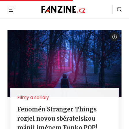
MENU
Filmy a seriály
Fenomén Stranger Things
rozjel novou sběratelskou
mánii jménem Funko POP!