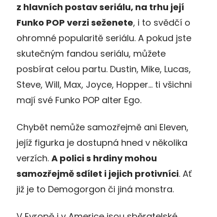
z hlavních postav seriálu, na trhu její
Funko POP verzi seženete
, i to svědčí o
ohromné popularitě seriálu. A pokud jste
skutečným fandou seriálu, můžete
posbírat celou partu. Dustin, Mike, Lucas,
Steve, Will, Max, Joyce, Hopper… ti všichni
mají své Funko POP alter Ego.
Chybět nemůže samozřejmě ani Eleven,
jejíž figurka je dostupná hned v několika
verzích.
A polici s hrdiny mohou
samozřejmě sdílet i jejich protivníci
. Ať
již je to Demogorgon či jiná monstra.
V Evropě i v Americe jsou sběratelské