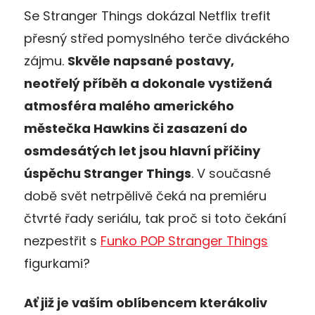
Se Stranger Things dokázal Netflix trefit
přesný střed pomyslného terče diváckého
zájmu.
Skvěle napsané postavy,
neotřelý příběh a dokonale vystižená
atmosféra malého amerického
městečka Hawkins či zasazení do
osmdesátých let jsou hlavní příčiny
úspěchu Stranger Things
. V současné
době svět netrpělivě čeká na premiéru
čtvrté řady seriálu, tak proč si toto čekání
nezpestřit s
Funko POP Stranger Things
figurkami?
Ať již je vaším oblíbencem kterákoliv