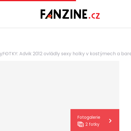
y
FOTKY: Advik 2012 ovládly sexy holky v kostýmech a ba
Fotogalerie
2 fotky