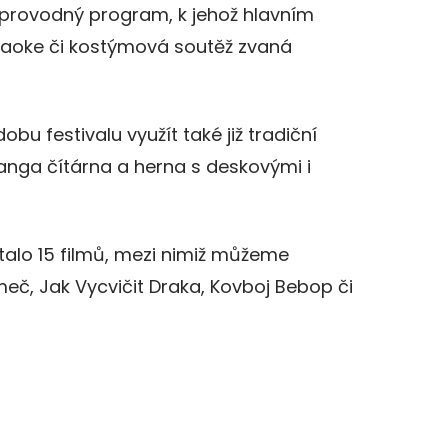
oprovodný program, k jehož hlavním
raoke či kostýmová soutěž zvaná
bu festivalu využít také již tradiční
anga čítárna a herna s deskovými i
talo 15 filmů, mezi nimiž můžeme
eč, Jak Vycvičit Draka, Kovboj Bebop či