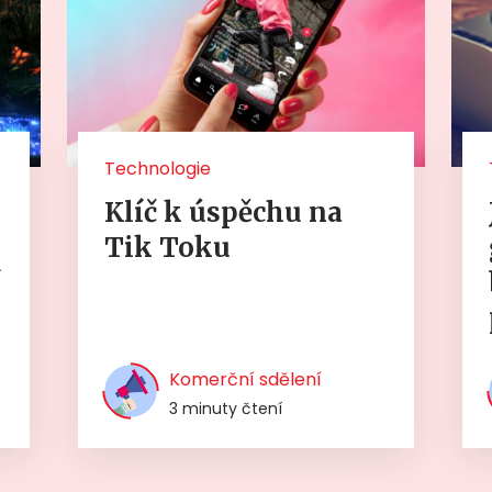
Technologie
Klíč k úspěchu na
Tik Toku
í
Komerční sdělení
3 minuty čtení