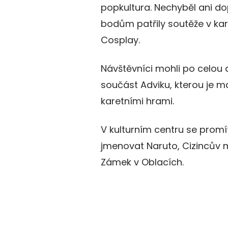
popkultura. Nechyběl ani d
bodům patřily soutěže v ka
Cosplay.
Návštěvníci mohli po celou do
součást Adviku, kterou je m
karetními hrami.
V kulturním centru se promí
jmenovat Naruto, Cizincův m
Zámek v Oblacích.