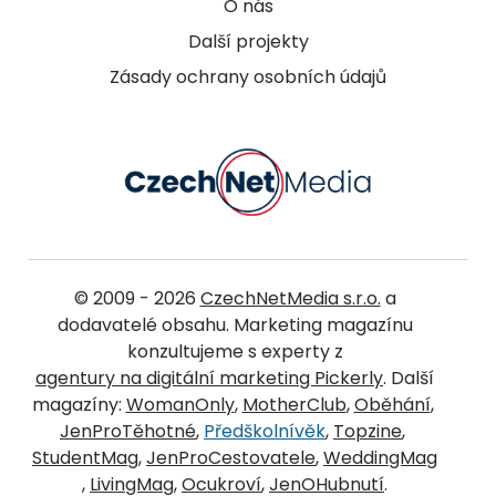
O nás
Další projekty
Zásady ochrany osobních údajů
© 2009 - 2026
CzechNetMedia s.r.o.
a
dodavatelé obsahu. Marketing magazínu
konzultujeme s experty z
agentury na digitální marketing Pickerly
. Další
magazíny:
WomanOnly
,
MotherClub
,
Oběhání
,
JenProTěhotné
,
Předškolnívěk
,
Topzine
,
StudentMag
,
JenProCestovatele
,
WeddingMag
,
LivingMag
,
Ocukroví
,
JenOHubnutí
.