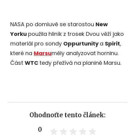
NASA po domluvě se starostou
New
Yorku
použila hliník z trosek Dvou věží jako
materiál pro sondy
Oppurtunity
a
Spirit
,
které na
Marsu
měly analyzovat horninu.
Část
WTC
tedy přežívá na planině Marsu.
Ohodnoťte tento článek:
0