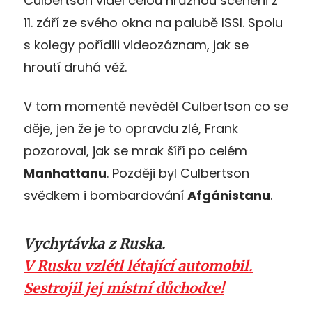
Culbertson viděl celou hrůznou scenérii z
11. září ze svého okna na palubě ISSl. Spolu
s kolegy pořídili videozáznam, jak se
hroutí druhá věž.
V tom momentě nevěděl Culbertson co se
děje, jen že je to opravdu zlé, Frank
pozoroval, jak se mrak šíří po celém
Manhattanu
. Později byl Culbertson
svědkem i bombardování
Afgánistanu
.
Vychytávka z Ruska.
V Rusku vzlétl létající automobil.
Sestrojil jej místní důchodce!