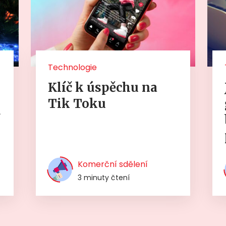
Technologie
Klíč k úspěchu na
Tik Toku
í
Komerční sdělení
3 minuty čtení