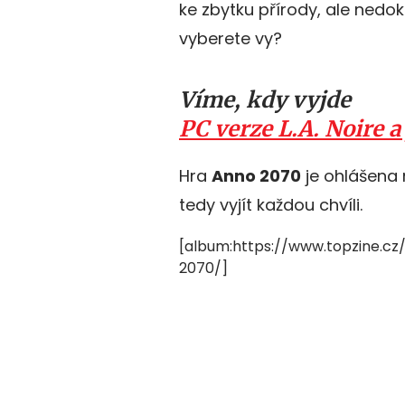
ke zbytku přírody, ale nedoká
vyberete vy?
Víme, kdy vyjde
PC verze L.A. Noire 
Hra
Anno 2070
je ohlášena 
tedy vyjít každou chvíli.
[album:https://www.topzine.
2070/]