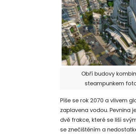
Obří budovy kombinuj
steampunkem foto: 
Píše se rok 2070 a vlivem gl
zaplavena vodou. Pevnina je 
dvě frakce, které se liší sv
se znečištěním a nedostatke