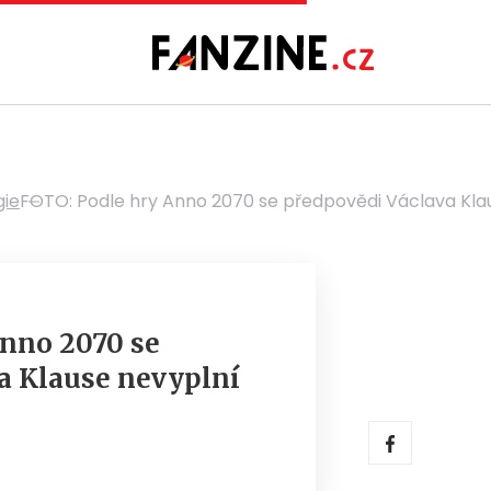
gie
FOTO: Podle hry Anno 2070 se předpovědi Václava Kla
nno 2070 se
a Klause nevyplní