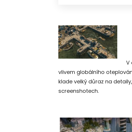
V 
vlivem globálního oteplování
klade velký důraz na detaily
screenshotech.