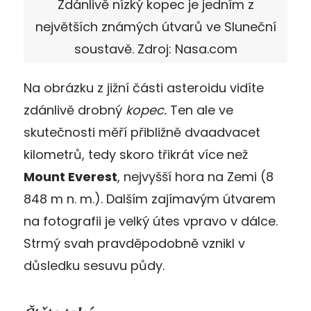
Zdánlivě nízký kopec je jedním z
největších známých útvarů ve Sluneční
soustavě. Zdroj: Nasa.com
Na obrázku z jižní části asteroidu vidíte
zdánlivě drobný
kopec.
Ten ale ve
skutečnosti měří přibližně dvaadvacet
kilometrů, tedy skoro třikrát více než
Mount Everest
, nejvyšší hora na Zemi (8
848 m n. m.). Dalším zajímavým útvarem
na fotografii je velký útes vpravo v dálce.
Strmý svah pravděpodobně vznikl v
důsledku sesuvu půdy.