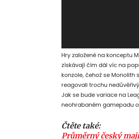
Hry založené na konceptu MO
získávají čím dál víc na po
konzole, čehož se Monolith s
reagovali trochu nedůvěřivý
Jak se bude variace na Le
neohrabaném gamepadu o
Čtěte také:
Průměrný český maji