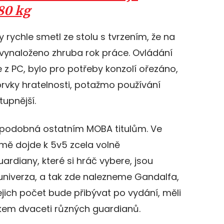
80 kg
y rychle smetl ze stolu s tvrzením, že na
 vynaloženo zhruba rok práce. Ovládání
 z PC, bylo pro potřeby konzolí ořezáno,
vky hratelnosti, potažmo používání
tupnější.
 podobná ostatním MOBA titulům. Ve
ě dojde k 5v5 zcela volně
rdiany, které si hráč vybere, jsou
niverza, a tak zde nalezneme Gandalfa,
ejich počet bude přibývat po vydání, měli
kem dvaceti různých guardianů.