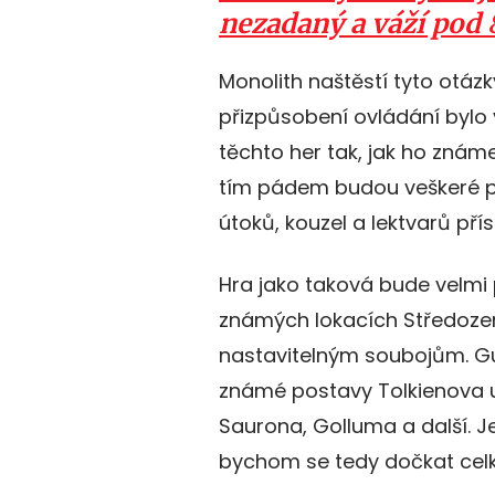
nezadaný a váží pod 
Monolith naštěstí tyto otázk
přizpůsobení ovládání bylo
těchto her tak, jak ho známe
tím pádem budou veškeré pr
útoků, kouzel a lektvarů přís
Hra jako taková bude velmi
známých lokacích Středozem
nastavitelným soubojům. Gua
známé postavy Tolkienova u
Saurona, Golluma a další. J
bychom se tedy dočkat cel