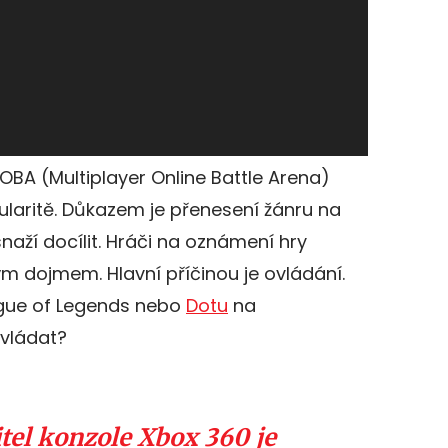
BA (Multiplayer Online Battle Arena)
pularitě. Důkazem je přenesení žánru na
naží docílit. Hráči na oznámení hry
m dojmem. Hlavní příčinou je ovládání.
ague of Legends nebo
Dotu
na
vládat?
tel konzole Xbox 360 je