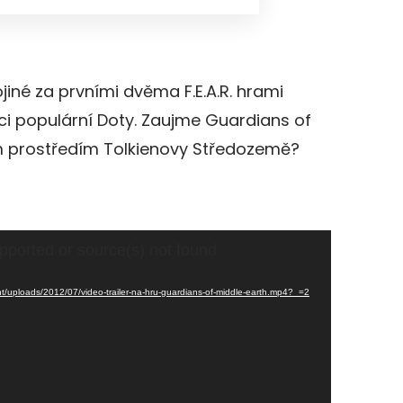
jiné za prvními dvěma F.E.A.R. hrami
ci populární Doty. Zaujme Guardians of
 prostředím Tolkienovy Středozemě?
pported or source(s) not found
t/uploads/2012/07/video-trailer-na-hru-guardians-of-middle-earth.mp4?_=2