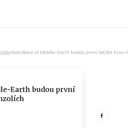
riály
Guardians of Middle-Earth budou první MOBA hrou n
le-Earth budou první
nzolích