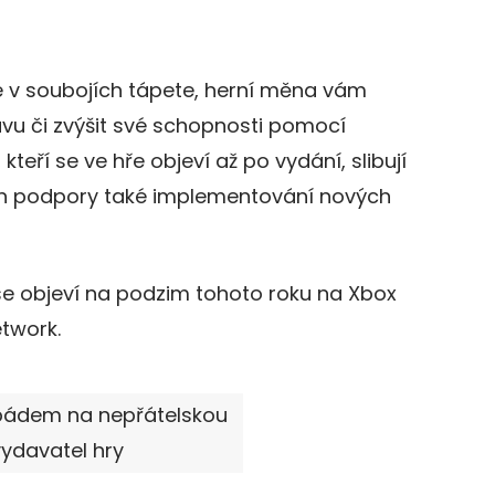
e v soubojích tápete, herní měna vám
bavu či zvýšit své schopnosti pomocí
teří se ve hře objeví až po vydání, slibují
ch podpory také implementování nových
se objeví na podzim tohoto roku na Xbox
etwork.
vpádem na nepřátelskou
vydavatel hry