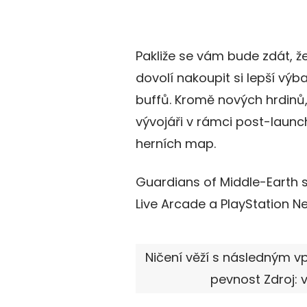
Pakliže se vám bude zdát, ž
dovolí nakoupit si lepší vý
buffů. Kromě nových hrdinů, k
vývojáři v rámci post-laun
herních map.
Guardians of Middle-Earth 
Live Arcade a PlayStation N
Ničení věží s následným 
pevnost Zdroj: 