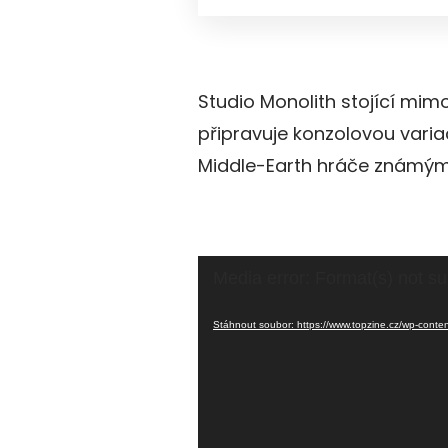
Studio Monolith stojící mimo
připravuje konzolovou varia
Middle-Earth hráče známým
Video
Media error: Format(s) not su
přehrávač
Stáhnout soubor: https://www.topzine.cz/wp-conten