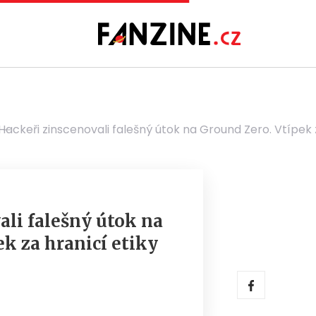
Hackeři zinscenovali falešný útok na Ground Zero. Vtípek z
ali falešný útok na
k za hranicí etiky