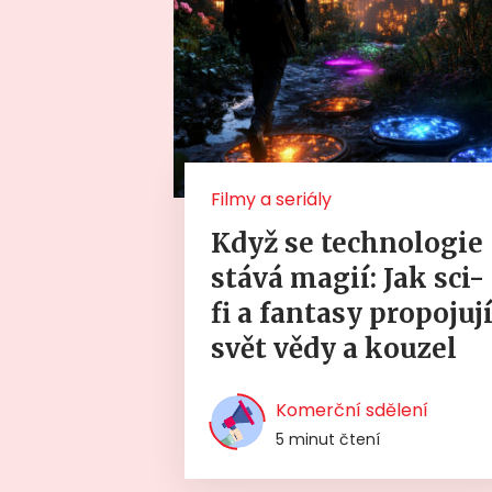
Filmy a seriály
Když se technologie
stává magií: Jak sci-
fi a fantasy propojuj
svět vědy a kouzel
Komerční sdělení
5 minut čtení