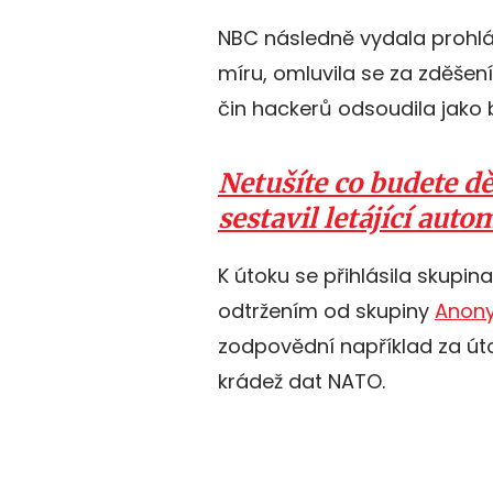
NBC následně vydala prohlá
míru, omluvila se za zděšení
čin hackerů odsoudila jako
Netušíte co budete dě
sestavil letájící auto
K útoku se přihlásila skupina
odtržením od skupiny
Anon
zodpovědní například za út
krádež dat NATO.