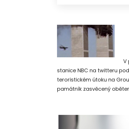
V 
stanice NBC na twitteru po
teroristickém útoku na Gro
památník zasvěcený obětem z