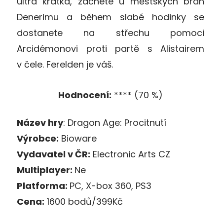
ultra krátká, začnete u městských bran
Denerimu a během slabé hodinky se
dostanete na střechu pomoci
Arcidémonovi proti partě s Alistairem
v čele. Ferelden je váš.
Hodnocení:
**** (70 %)
Název hry
: Dragon Age: Procitnutí
Výrobce:
Bioware
Vydavatel v ČR:
Electronic Arts CZ
Multiplayer:
Ne
Platforma:
PC, X-box 360, PS3
Cena:
1600 bodů/399Kč