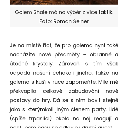
Golem Shale má na výběr z více taktik.
Foto: Roman Šeiner
Je na místě říct, že pro golema nyní také
nacházíte nové předměty – obranné a
útočné krystaly. Zároveň s tím však
odpadá nošení čehokoli jiného, takže na
golema s kuší v ruce zapomeňte. Mile mě
překvapilo celkové zabudování nové
postavy do hry. Dá se s ním bavit stejně
jako s kterýmkoli jiným členem party. Lidé
(spíše trpaslíci) okolo na něj reagují a
postupem času se odkryje i druhý quest.