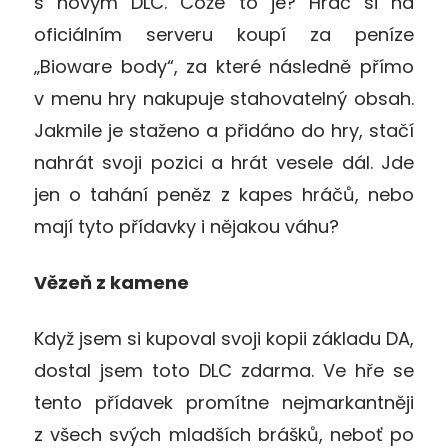
s novým DLC. Cože to je? Hráč si na
oficiálním serveru koupí za peníze
„Bioware body“, za které následně přímo
v menu hry nakupuje stahovatelný obsah.
Jakmile je staženo a přidáno do hry, stačí
nahrát svoji pozici a hrát vesele dál. Jde
jen o tahání peněz z kapes hráčů, nebo
mají tyto přídavky i nějakou váhu?
Vězeň z kamene
Když jsem si kupoval svoji kopii základu DA,
dostal jsem toto DLC zdarma. Ve hře se
tento přídavek promítne nejmarkantněji
z všech svých mladších brášků, neboť po