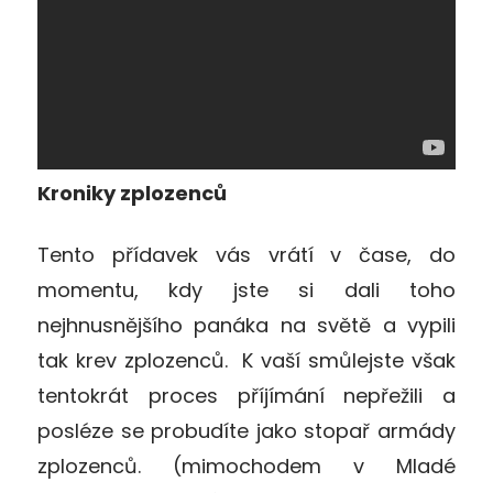
Kroniky z
plozenců
Tento přídavek vás vrátí v čase, do
momentu, kdy jste si dali toho
nejhnusnějšího panáka na světě a vypili
tak krev zplozenců. K vaší smůlejste však
tentokrát proces příjímání nepřežili a
posléze se probudíte jako stopař armády
zplozenců. (mimochodem v Mladé