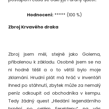
Hodnocení:
***** (100 %)
Zbroj Krvavého draka
Zbroj jsem měl, stejně jako Golema,
přibalenou k základu. Osobně jsem se na
ni hodně těšil a o to větší bylo moje
zklamání. Hrudní plát má hráč v inventáři
ihned po stáhnutí, zbytek může za nemalý
peníz odkoupit od obchodníka v kempu.
Tedy žádný quest „Hledání legendárního
brnění po celém Fereldenu“ na vás