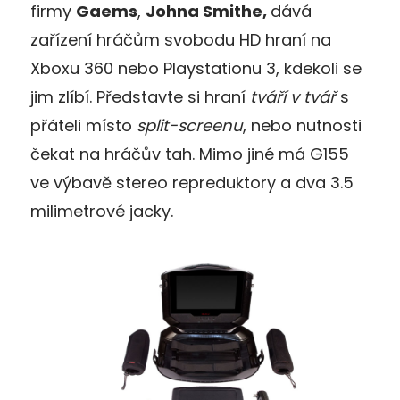
firmy
Gaems
,
Johna Smithe,
dává
zařízení hráčům svobodu HD hraní na
Xboxu 360 nebo Playstationu 3, kdekoli se
jim zlíbí. Představte si hraní
tváří v tvář
s
přáteli místo
split-screenu
, nebo nutnosti
čekat na hráčův tah. Mimo jiné má G155
ve výbavě stereo repreduktory a dva 3.5
milimetrové jacky.