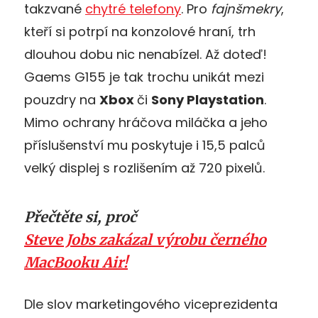
takzvané
chytré telefony
. Pro
fajnšmekry
,
kteří si potrpí na konzolové hraní, trh
dlouhou dobu nic nenabízel. Až doteď!
Gaems G155 je tak trochu unikát mezi
pouzdry na
Xbox
či
Sony Playstation
.
Mimo ochrany hráčova miláčka a jeho
příslušenství mu poskytuje i 15,5 palců
velký displej s rozlišením až 720 pixelů.
Přečtěte si, proč
Steve Jobs zakázal výrobu černého
MacBooku Air!
Dle slov marketingového viceprezidenta