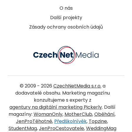
O nás
Další projekty
Zásady ochrany osobních údajů
© 2009 - 2026
CzechNetMedia s.r.o.
a
dodavatelé obsahu. Marketing magazínu
konzultujeme s experty z
agentury na digitální marketing Pickerly
. Další
magazíny:
WomanOnly
,
MotherClub
,
Oběhání
,
JenProTěhotné
,
Předškolnívěk
,
Topzine
,
StudentMag
,
JenProCestovatele
,
WeddingMag