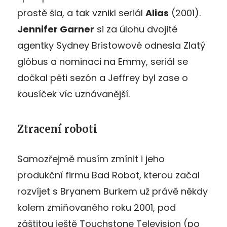
prostě šla, a tak vznikl seriál
Alias
(2001).
Jennifer Garner
si za úlohu dvojité
agentky Sydney Bristowové odnesla Zlatý
glóbus a nominaci na Emmy, seriál se
dočkal pěti sezón a Jeffrey byl zase o
kousíček víc uznávanější.
Ztracení roboti
Samozřejmě musím zmínit i jeho
produkční firmu Bad Robot, kterou začal
rozvíjet s Bryanem Burkem už právě někdy
kolem zmiňovaného roku 2001, pod
záštitou ještě Touchstone Television (po