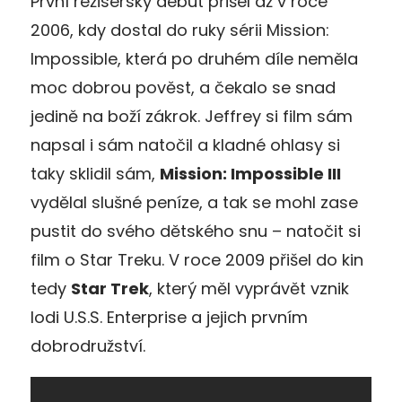
První režisérský debut přišel až v roce
2006, kdy dostal do ruky sérii Mission:
Impossible, která po druhém díle neměla
moc dobrou pověst, a čekalo se snad
jedině na boží zákrok. Jeffrey si film sám
napsal i sám natočil a kladné ohlasy si
taky sklidil sám,
Mission: Impossible III
vydělal slušné peníze, a tak se mohl zase
pustit do svého dětského snu – natočit si
film o Star Treku. V roce 2009 přišel do kin
tedy
Star Trek
, který měl vyprávět vznik
lodi U.S.S. Enterprise a jejich prvním
dobrodružství.