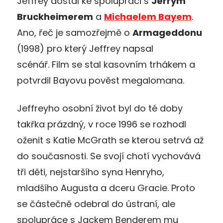
Jeffrey dostal ke spolupráci s
Jerrym
Bruckheimerem
a
Michaelem Bayem
.
Ano, řeč je samozřejmě o
Armageddonu
(1998) pro který Jeffrey napsal
scénář. Film se stal kasovním trhákem a
potvrdil Bayovu pověst megalomana.
Jeffreyho osobní život byl do té doby
takřka prázdný, v roce 1996 se rozhodl
oženit s Katie McGrath se kterou setrvá až
do současnosti. Se svojí chotí vychovává
tři děti, nejstaršího syna Henryho,
mladšího Augusta a dceru Gracie. Proto
se částečně odebral do ústraní, ale
spolupráce s Jackem Benderem mu