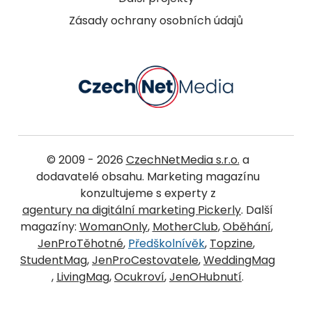
Zásady ochrany osobních údajů
© 2009 - 2026
CzechNetMedia s.r.o.
a
dodavatelé obsahu. Marketing magazínu
konzultujeme s experty z
agentury na digitální marketing Pickerly
. Další
magazíny:
WomanOnly
,
MotherClub
,
Oběhání
,
JenProTěhotné
,
Předškolnívěk
,
Topzine
,
StudentMag
,
JenProCestovatele
,
WeddingMag
,
LivingMag
,
Ocukroví
,
JenOHubnutí
.