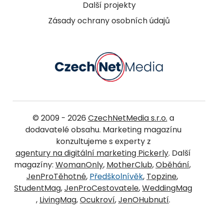
Další projekty
Zásady ochrany osobních údajů
© 2009 - 2026
CzechNetMedia s.r.o.
a
dodavatelé obsahu. Marketing magazínu
konzultujeme s experty z
agentury na digitální marketing Pickerly
. Další
magazíny:
WomanOnly
,
MotherClub
,
Oběhání
,
JenProTěhotné
,
Předškolnívěk
,
Topzine
,
StudentMag
,
JenProCestovatele
,
WeddingMag
,
LivingMag
,
Ocukroví
,
JenOHubnutí
.