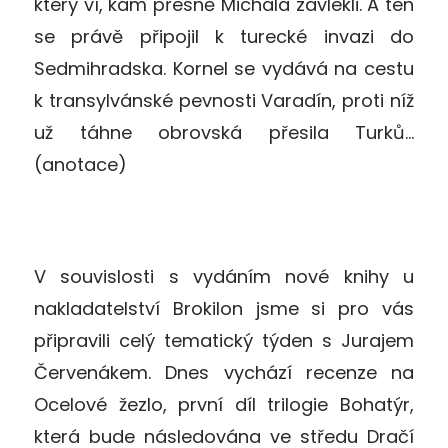
který ví, kam přesně Michala zavlekli. A ten
se právě připojil k turecké invazi do
Sedmihradska. Kornel se vydává na cestu
k transylvánské pevnosti Varadín, proti níž
už táhne obrovská přesila Turků…
(anotace)
V souvislosti s vydáním nové knihy u
nakladatelství Brokilon jsme si pro vás
připravili celý tematický týden s Jurajem
Červenákem. Dnes vychází recenze na
Ocelové žezlo, první díl trilogie Bohatýr,
která bude následována ve středu Dračí