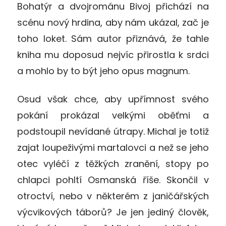
Bohatýr a dvojrománu Bivoj přichází na
scénu nový hrdina, aby nám ukázal, zač je
toho loket. Sám autor přiznává, že tahle
kniha mu doposud nejvíc přirostla k srdci
a mohlo by to být jeho opus magnum.
Osud však chce, aby upřímnost svého
pokání prokázal velkými oběťmi a
podstoupil nevídané útrapy. Michal je totiž
zajat loupeživými martalovci a než se jeho
otec vyléčí z těžkých zranění, stopy po
chlapci pohltí Osmanská říše. Skončil v
otroctví, nebo v některém z janičářských
výcvikových táborů? Je jen jediný člověk,