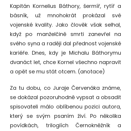
Kapitán Kornelius Báthory, šermíř, rytíř a
básník, už mnohokrát prokázal své
vojenské kvality. Jako člověk však selhal,
když po manželčině smrti zanevřel na
svého syna a raději dal přednost vojenské
kariéře. Dnes, kdy je Michalu Báthorymu
dvanáct let, chce Kornel všechno napravit
a opět se mu stát otcem. (anotace)
Za tu dobu, co Juraje Červenáka známe,
se dokázal pozoruhodně vypsat a obsadit
spisovateli málo oblíbenou pozici autora,
který se svým psaním živí. Po několika
povídkách, trilogiích Černokněžník a