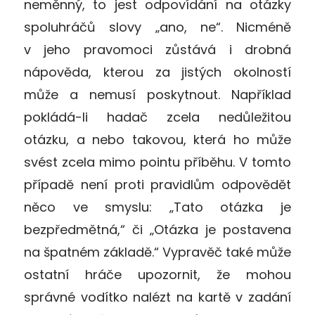
neměnný, to jest odpovídání na otázky
spoluhráčů slovy „ano, ne“. Nicméně
v jeho pravomoci zůstává i drobná
nápověda, kterou za jistých okolností
může a nemusí poskytnout. Například
pokládá-li hadač zcela nedůležitou
otázku, a nebo takovou, která ho může
svést zcela mimo pointu příběhu. V tomto
případě není proti pravidlům odpovědět
něco ve smyslu: „Tato otázka je
bezpředmětná,“ či „Otázka je postavena
na špatném základě.“ Vypravěč také může
ostatní hráče upozornit, že mohou
správné vodítko nalézt na kartě v zadání