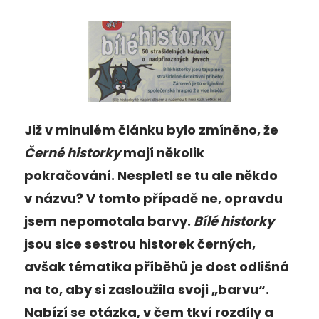
Již v minulém článku bylo zmíněno, že
Černé historky
mají několik
pokračování. Nespletl se tu ale někdo
v názvu? V tomto případě ne, opravdu
jsem nepomotala barvy.
Bílé historky
jsou sice sestrou historek černých,
avšak tématika příběhů je dost odlišná
na to, aby si zasloužila svoji „barvu“.
Nabízí se otázka, v čem tkví rozdíly a