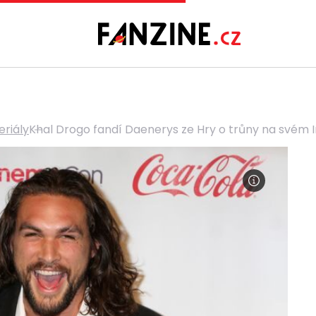
eriály
Khal Drogo fandí Daenerys ze Hry o trůny na svém