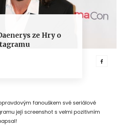
Daenerys ze Hry o
stagramu
 opravdovým fanouškem své seriálové
agramu její screenshot s velmi pozitivním
napsal!