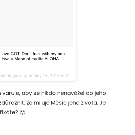
ove GOT. Don't fuck with my boo.
love u Moon of my life ALOHA
ideofgypsies) on
May 16, 2016 at 3:19pm PDT
 varuje, aby se nikdo nenavážel do jeho
ůraznit, že miluje Měsíc jeho života. Je
říkáte? 🙂