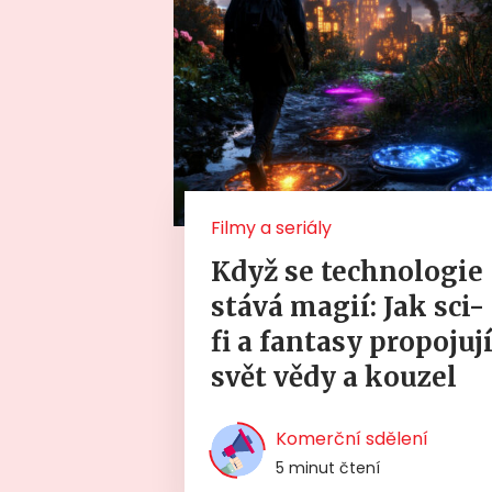
Filmy a seriály
Když se technologie
stává magií: Jak sci-
fi a fantasy propojuj
svět vědy a kouzel
Komerční sdělení
5 minut čtení