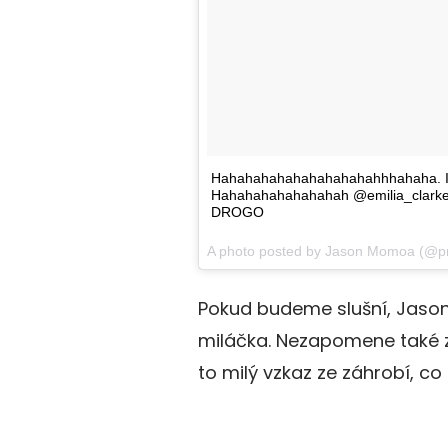
Hahahahahahahahahahahhhahaha. I l
Hahahahahahahahah @emilia_clarke 
DROGO
A photo posted by Jason Momoa (@pr
Pokud budeme slušní, Jason
miláčka. Nezapomene také zd
to milý vzkaz ze záhrobí, co 