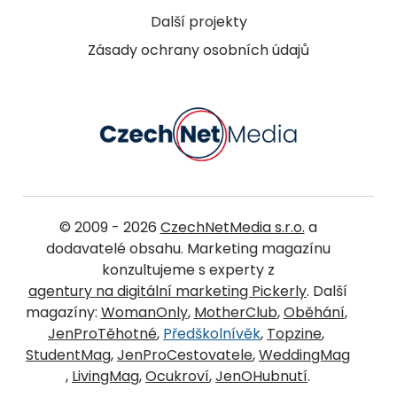
Další projekty
Zásady ochrany osobních údajů
© 2009 - 2026
CzechNetMedia s.r.o.
a
dodavatelé obsahu. Marketing magazínu
konzultujeme s experty z
agentury na digitální marketing Pickerly
. Další
magazíny:
WomanOnly
,
MotherClub
,
Oběhání
,
JenProTěhotné
,
Předškolnívěk
,
Topzine
,
StudentMag
,
JenProCestovatele
,
WeddingMag
,
LivingMag
,
Ocukroví
,
JenOHubnutí
.