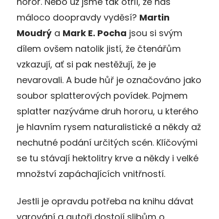
horor. Nebo už jsme tak otrlí, že nás
máloco doopravdy vyděsí?
Martin
Moudrý
a
Mark E. Pocha
jsou si svým
dílem ovšem natolik jistí, že čtenářům
vzkazují, ať si pak nestěžují, že je
nevarovali. A bude hůř je označováno jako
soubor splatterových povídek. Pojmem
splatter nazýváme druh hororu, u kterého
je hlavním rysem naturalistické a někdy až
nechutné podání určitých scén. Klíčovými
se tu stávají hektolitry krve a někdy i velké
množství zapáchajících vnitřností.
Jestli je opravdu potřeba na knihu dávat
varování a autoři dostojí slibům o