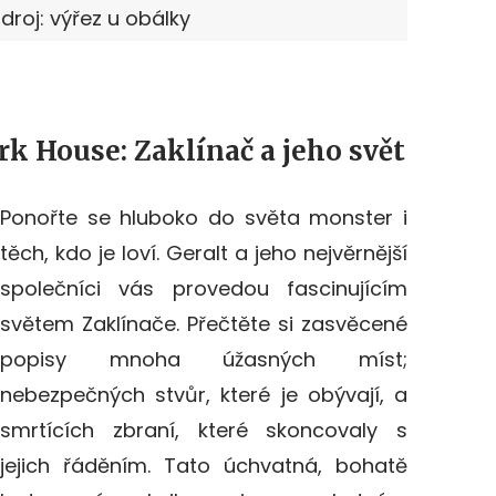
Zdroj: výřez u obálky
rk House: Zaklínač a jeho svět
Ponořte se hluboko do světa monster i
těch, kdo je loví. Geralt a jeho nejvěrnější
společníci vás provedou fascinujícím
světem Zaklínače. Přečtěte si zasvěcené
popisy mnoha úžasných míst;
nebezpečných stvůr, které je obývají, a
smrtících zbraní, které skoncovaly s
jejich řáděním. Tato úchvatná, bohatě