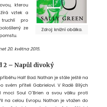
ovou, kterou
žírá vztek a
 truchlí pro
pološílený ze
Zdroj: knižní obálka.
 pomstu.
et 20. května 2015.
d 2 – Napůl divoký
říběhu Half Bad. Nathan je stále ještě na
o svém příteli Gabrielovi. V Radě Bílých
l moci Soul O´Brien a svou válku proti
il na celou Evropu. Nathan je vtažen do