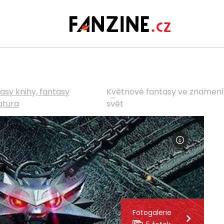
asy knihy, fantasy
Květnové fantasy ve znamení k
ratura
svět
Fotogalerie