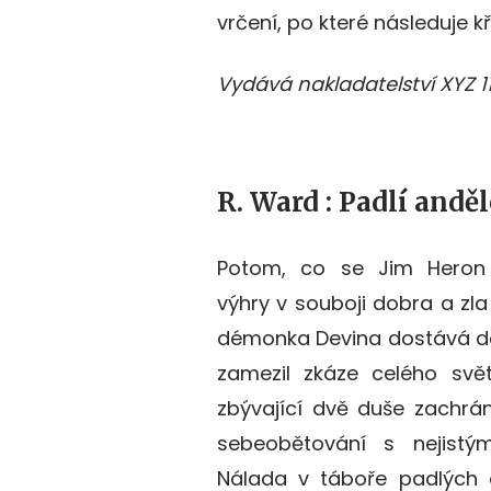
vrčení, po které následuje k
Vydává nakladatelství XYZ 11
R. Ward : Padlí andě
Potom, co se Jim Heron 
výhry v souboji dobra a zla
démonka Devina dostává do
zamezil zkáze celého svě
zbývající dvě duše zachrán
sebeobětování s nejistý
Nálada v táboře padlých 