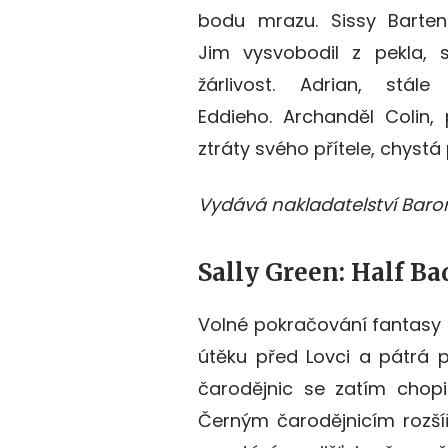
bodu mrazu. Sissy Barten
Jim vysvobodil z pekla, s
žárlivost. Adrian, stále
Eddieho. Archanděl Colin, 
ztráty svého přítele, chystá
Vydává nakladatelství Baron
Sally Green: Half Ba
Volné pokračování fantasy p
útěku před Lovci a pátrá p
čarodějnic se zatím chopi
Černým čarodějnicím rozšíř