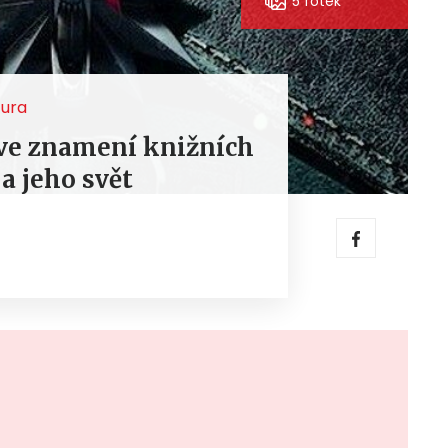
5 fotek
tura
 ve znamení knižních
 a jeho svět