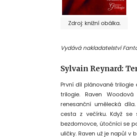
Zdroj: knižní obálka.
Vydává nakladatelství Fanto
Sylvain Reynard: T
První díl plánované trilogi
trilogie. Raven Woodová r
renesanční umělecká díla.
cesta z večírku. Když s
bezdomovce, útočníci se pos
uličky. Raven už je napůl v