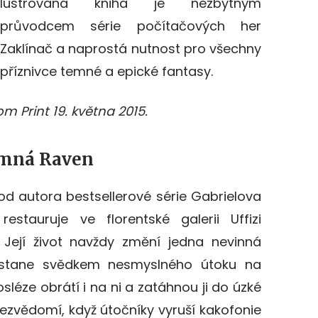
lustrovaná kniha je nezbytným
průvodcem série počítačových her
Zaklínač a naprostá nutnost pro všechny
příznivce temné a epické fantasy.
m Print 19. května 2015.
emná Raven
e od autora bestsellerové série Gabrielova
estauruje ve florentské galerii Uffizi
 Její život navždy změní jedna nevinná
e stane svědkem nesmyslného útoku na
léze obrátí i na ni a zatáhnou ji do úzké
 bezvědomí, když útočníky vyruší kakofonie