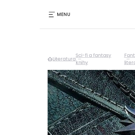
MENU
Sci-fi a fantasy
Fant
Literatura
knihy
lite