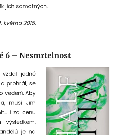
řik jich samotných.
. května 2015.
lé 6 – Nesmrtelnost
vzdal jedné
 a prohrál, se
 vedení. Aby
ta, musí Jim
it… i za cenu
m výsledkem.
andělů je na