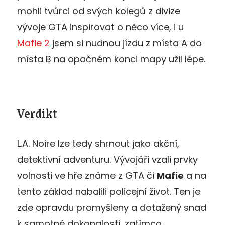
mohli tvůrci od svých kolegů z divize
vývoje GTA inspirovat o něco více, i u
Mafie 2
jsem si nudnou jízdu z místa A do
místa B na opačném konci mapy užil lépe.
Verdikt
L.A. Noire lze tedy shrnout jako akční,
detektivní adventuru. Vývojáři vzali prvky
volnosti ve hře známe z GTA či
Mafie
a na
tento základ nabalili policejní život. Ten je
zde opravdu promyšleny a dotažený snad
k samotné dokonalosti, zatímco