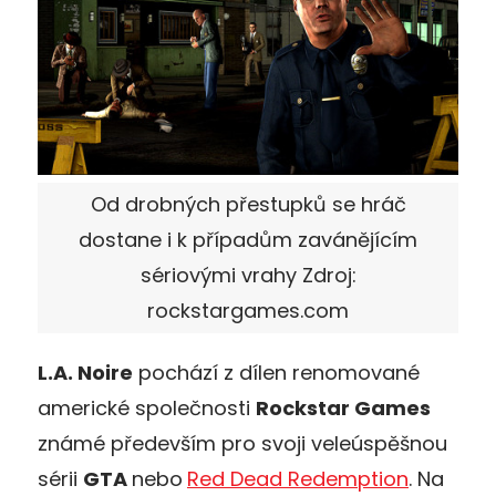
Od drobných přestupků se hráč
dostane i k případům zavánějícím
sériovými vrahy Zdroj:
rockstargames.com
L.A. Noire
pochází z dílen renomované
americké společnosti
Rockstar Games
známé především pro svoji veleúspěšnou
sérii
GTA
nebo
Red Dead Redemption
. Na