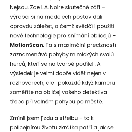
Nejsou. Zde L.A. Noire skutečně září –
výrobci si na modelech postav dali
opravdu záležet, o čemž svědčí i použití
nové technologie pro snímání obličejů –
MotionScan
. Ta s maximální precizností
zaznamenává pohyby mimických svalů
herců, kteří se na tvorbě podíleli. A
výsledek je velmi dobře vidět nejen v
rozhovorech, ale i pokaždé když kameru
zaměříte na obličej vašeho detektiva
třeba při volném pohybu po městě.
Zmínil jsem jízdu a střelbu – ta k
policejnímu životu zkrátka patří a jak se