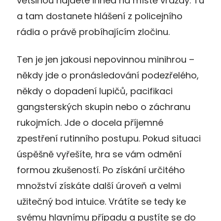
většinou najdete ihned na místě vraždy. Tu
a tam dostanete hlášení z policejního
rádia o právě probíhajícím zločinu.
Ten je jen jakousi nepovinnou minihrou –
někdy jde o pronásledování podezřelého,
někdy o dopadení lupičů, pacifikaci
gangsterských skupin nebo o záchranu
rukojmích. Jde o docela příjemné
zpestření rutinního postupu. Pokud situaci
úspěšně vyřešíte, hra se vám odmění
formou zkušeností. Po získání určitého
množství získáte další úroveň a velmi
užitečný bod intuice. Vrátíte se tedy ke
svému hlavnímu případu a pustíte se do