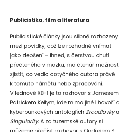
Publicistika, film a literatura
Publicistické články jsou slibně rozhozeny
mezi povídky, což lze rozhodně vnímat
jako zlepšení – ihned, s čerstvou chutí
přečteného v mozku, má čtenář možnost
zjistit, co vedlo dotyčného autora právě
k tomuto námětu nebo zpracování.
V lednové XB-1 je to rozhovor s Jamesem
Patrickem Kellym, kde mimo jiné i hovoří o
kyberpunkových antologiích
Zrcadlovky
a
Singularity
. A za tuzemské autory si
můžeme přečíst rozhovor s Ondřejem S.