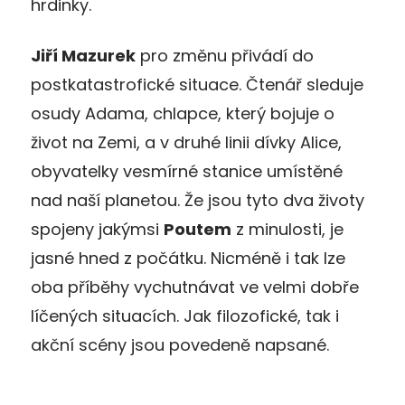
hrdinky.
Jiří Mazurek
pro změnu přivádí do
postkatastrofické situace. Čtenář sleduje
osudy Adama, chlapce, který bojuje o
život na Zemi, a v druhé linii dívky Alice,
obyvatelky vesmírné stanice umístěné
nad naší planetou. Že jsou tyto dva životy
spojeny jakýmsi
Poutem
z minulosti, je
jasné hned z počátku. Nicméně i tak lze
oba příběhy vychutnávat ve velmi dobře
líčených situacích. Jak filozofické, tak i
akční scény jsou povedeně napsané.