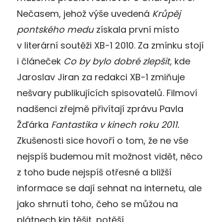
Nečasem, jehož výše uvedená
Krůpěj
pontského medu
získala první místo
v literární soutěži XB-1 2010. Za zmínku stojí
i článeček
Co by bylo dobré zlepšit
, kde
Jaroslav Jiran za redakci XB-1 zmiňuje
nešvary publikujících spisovatelů. Filmoví
nadšenci zřejmě přivítají zprávu Pavla
Žďárka
Fantastika v kinech roku 2011.
Zkušenosti sice hovoří o tom, že ne vše
nejspíš budemou mít možnost vidět, něco
z toho bude nejspíš otřesné a bližší
informace se dají sehnat na internetu, ale
jako shrnutí toho, čeho se můžou na
plátnech kin těšit, potěší.