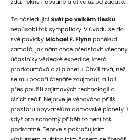
zdá. Pěkně napsané a čtivé už od začátku.
To následující
Svět po velkém tlesku
nepůsobí tak sympaticky. V úvodu se do
své povídky
Michael F. Flynn
poněkud
zamotá, jak nám chce představit všechny
účastníky vědecké expedice, která
prozkoumává cizí planetu. Chvíli trvá, než
se mu podaří čtenáře zaujmout, a to i
přes použití zajímavých technologií a
cizích reálií. Nejprve je věnováno příliš
prostoru obyvatelům domovské planety, i
když pro samotný příběh to není tak
podstatné. Teprve s pokračujícím
výzkumem a ubíhajícím časem se čtenář