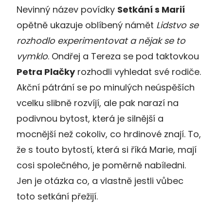
Nevinný název povídky
Setkání s Marií
opětně ukazuje oblíbený námět
Lidstvo se
rozhodlo experimentovat a nějak se to
vymklo
. Ondřej a Tereza se pod taktovkou
Petra Plačky
rozhodli vyhledat své rodiče.
Akční pátrání se po minulých neúspěších
vcelku slibně rozvíjí, ale pak narazí na
podivnou bytost, která je silnější a
mocnější než cokoliv, co hrdinové znají. To,
že s touto bytostí, která si říká Marie, mají
cosi společného, je poměrně nabíledni.
Jen je otázka co, a vlastně jestli vůbec
toto setkání přežijí.