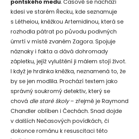
pontského medu
. Časově se nachází
kdesi ve starém Řecku, kde seznamuje
s Létheiou, kněžkou Artemidinou, která se
rozhodla pátrat po původu podivných
úmrtí v místě zvaném Zagora. Spojuje
náznaky i fakta a dává dohromady
zápletku, jejíž vyluštění ji málem stojí život.
I když je hrdinka kněžka, neznamená to, že
by se jen modlila. Prochází textem jako
správný soukromý detektiv, který se
chová
dle staré školy
– zřejmě je Raymond
Chandler oblíben i Čechách. Snad dojde
v dalších Nečasových povídkách, či
dokonce románu k resuscitaci této