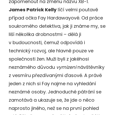
zapomenout na změnu názvu XB-1.
James Patrick Kelly
líčí velmi poutavě
případ očka Fay Hardawayové. Od práce
soukromého detektiva, jak ji známe my, se
liší několika drobnostmi – dělá ji
v budoucnosti, čemuž odpovídá i
technický rozvoj, ale hlavně pouze ve
společnosti žen. Muži byli z jakéhosi
neznámého důvodu
vymizeni
návštěvníky
z vesmíru přezdívanými ďasové. A právě
jeden z nich si Fay najme na vyhledání
neznámé osoby. Jednoduché pátrání se
zamotává a ukazuje se, že jde o něco
naprosto jiného, než se na první pohled