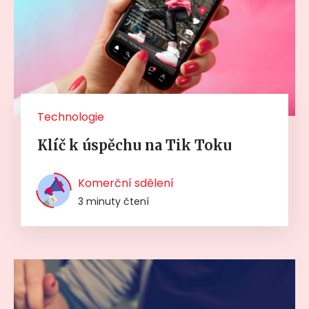
Technologie
Klíč k úspěchu na Tik Toku
Komerční sdělení
3 minuty čtení