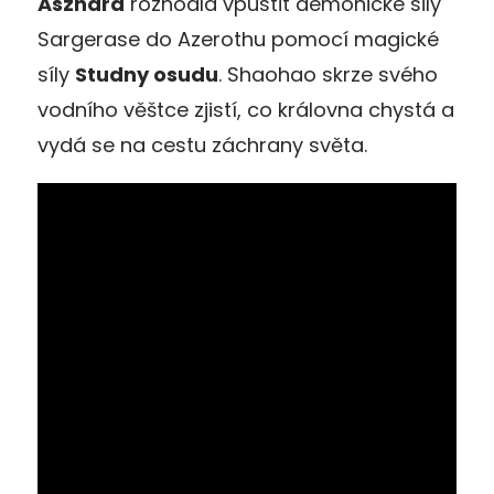
Aszhara
rozhodla vpustit démonické sily
Sargerase do Azerothu pomocí magické
síly
Studny osudu
. Shaohao skrze svého
vodního věštce zjistí, co královna chystá a
vydá se na cestu záchrany světa.