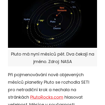
Pluto má nyní měsíců pět. Dva čekají na
jméno. Zdroj: NASA
Při pojmenovávání nově objevených
měsíců planetky Pluto se rozhodla SETI
pro netradiční krok a nechala na
stránkách
PlutoRocks.com
hlasovat
veřejnost. Měsíce v současnosti